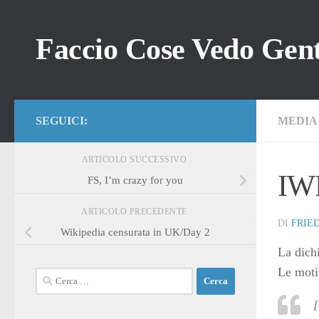
Salta al contenuto
Faccio Cose Vedo Gent
SEGUICI:
MEDIA
ARTICOLO SUCCESSIVO
IWF
FS, I’m crazy for you
ARTICOLO PRECEDENTE
DI
FRIE
Wikipedia censurata in UK/Day 2
La dich
Le moti
Ricerca
per:
[