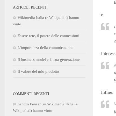
t
ARTICOLI RECENTI
e
Wikimedia Italia (e Wikipedia!) hanno
vinto
I
c
Essere rete, il potere delle connessioni
o
L’importanza della comunicazione
Interes
Il business model e la sua generazione
A
Il valore del mio prodotto
a
t
Infine:
COMMENTI RECENTI
W
Sandro kensan
su
Wikimedia Italia (e
Wikipedia!) hanno vinto
h