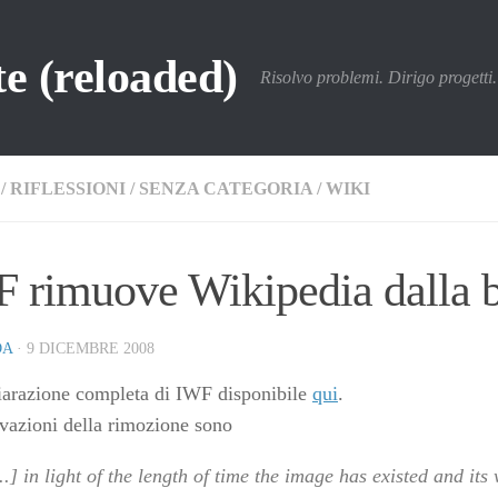
e (reloaded)
Risolvo problemi. Dirigo progetti. 
/
RIFLESSIONI
/
SENZA CATEGORIA
/
WIKI
 rimuove Wikipedia dalla b
DA
·
9 DICEMBRE 2008
iarazione completa di IWF disponibile
qui
.
vazioni della rimozione sono
..] in light of the length of time the image has existed and its 