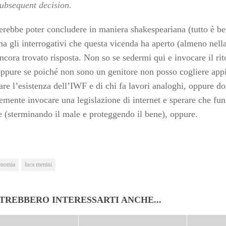
ubsequent decision.
erebbe poter concludere in maniera shakespeariana (tutto è be
a gli interrogativi che questa vicenda ha aperto (almeno nell
ncora trovato risposta. Non so se sedermi qui e invocare il ri
oppure se poiché non sono un genitore non posso cogliere appi
are l’esistenza dell’IWF e di chi fa lavori analoghi, oppure do
emente invocare una legislazione di internet e sperare che fun
e (sterminando il male e proteggendo il bene), oppure.
onomia
luca menini
TREBBERO INTERESSARTI ANCHE...