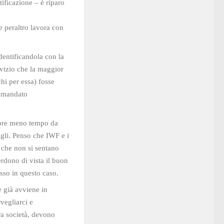
tificazione – è riparo
he peraltro lavora con
dentificandola con la
vizio che la maggior
hi per essa) fosse
n mandato
mpre meno tempo da
igli. Penso che IWF e i
o che non si sentano
erdono di vista il buon
sso in questo caso.
e già avviene in
rvegliarci e
ra società, devono