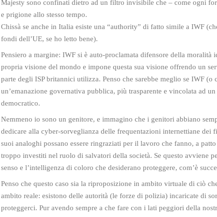
Majesty sono confinati dietro ad un filtro invisibile che – come ogni for
e prigione allo stesso tempo.
Chissà se anche in Italia esiste una “authority” di fatto simile a IWF (c
fondi dell’UE, se ho letto bene).
Pensiero a margine: IWF si è auto-proclamata difensore della moralità i
propria visione del mondo e impone questa sua visione offrendo un ser
parte degli ISP britannici utilizza. Penso che sarebbe meglio se IWF (o c
un’emanazione governativa pubblica, più trasparente e vincolata ad u
democratico.
Nemmeno io sono un genitore, e immagino che i genitori abbiano se
dedicare alla cyber-sorveglianza delle frequentazioni internettiane dei f
suoi analoghi possano essere ringraziati per il lavoro che fanno, a patt
troppo investiti nel ruolo di salvatori della società. Se questo avviene p
senso e l’intelligenza di coloro che desiderano proteggere, com’è succe
Penso che questo caso sia la riproposizione in ambito virtuale di ciò ch
ambito reale: esistono delle autorità (le forze di polizia) incaricate di so
proteggerci. Pur avendo sempre a che fare con i lati peggiori della nost