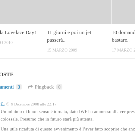
a Lovelace Day!
11 giorni e poi un jet
10 domand
passerà..
bastare..
O 2010
15 MARZO 2009
17 MARZO 2
POSTE
mmenti
3
Pingback
0
G.
9 Dicembre 2008 alle 22:17
Un minimo di buon senso è tornato, dato IWF ha ammesso di aver pres
colossale. Presumo che in futuro starà più attenta.
Una utile ricaduta di questo avvenimento è l’aver fatto scoprire che anc