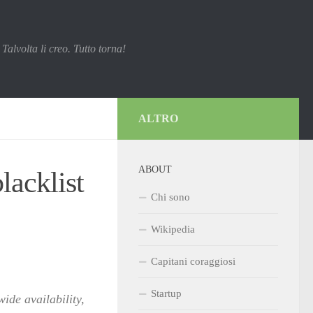
Talvolta li creo. Tutto torna!
ALTRO
ABOUT
lacklist
Chi sono
Wikipedia
Capitani coraggiosi
Startup
wide availability,