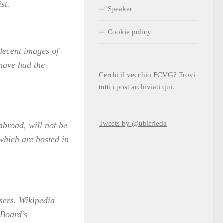
st.
Speaker
Cookie policy
ndecent images of
 have had the
Cerchi il vecchio FCVG? Trovi
tutti i post archiviati
qui
.
Tweets by @ubifrieda
abroad, will not be
 which are hosted in
sers. Wikipedia
 Board’s