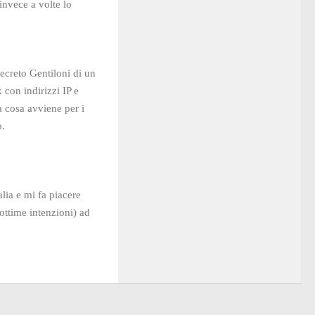
 invece a volte lo
decreto Gentiloni di un
x con indirizzi IP e
a cosa avviene per i
o.
lia e mi fa piacere
ottime intenzioni) ad