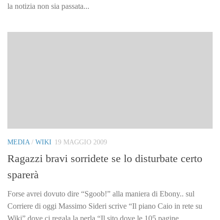
la notizia non sia passata...
MEDIA
/
WIKI
19 MAGGIO 2009
Ragazzi bravi sorridete se lo disturbate certo
sparerà
Forse avrei dovuto dire “Sgoob!” alla maniera di Ebony.. sul
Corriere di oggi Massimo Sideri scrive “Il piano Caio in rete su
Wiki” dove ci regala la perla “Il sito dove le 105 pagine...