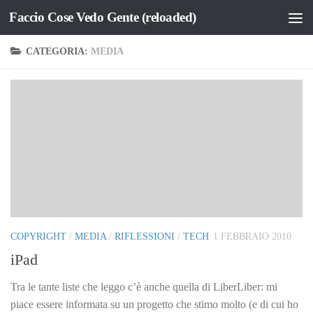
Faccio Cose Vedo Gente (reloaded)
Salta al contenuto
CATEGORIA:
MEDIA
COPYRIGHT
/
MEDIA
/
RIFLESSIONI
/
TECH
1 FEBBRAIO 2010
iPad
Tra le tante liste che leggo c’è anche quella di LiberLiber: mi
piace essere informata su un progetto che stimo molto (e di cui ho