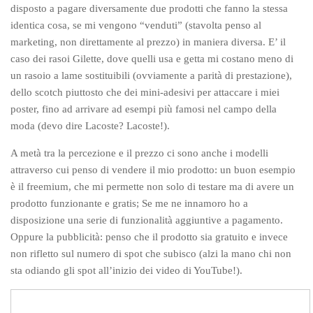
disposto a pagare diversamente due prodotti che fanno la stessa
identica cosa, se mi vengono “venduti” (stavolta penso al
marketing, non direttamente al prezzo) in maniera diversa. E’ il
caso dei rasoi Gilette, dove quelli usa e getta mi costano meno di
un rasoio a lame sostituibili (ovviamente a parità di prestazione),
dello scotch piuttosto che dei mini-adesivi per attaccare i miei
poster, fino ad arrivare ad esempi più famosi nel campo della
moda (devo dire Lacoste? Lacoste!).
A metà tra la percezione e il prezzo ci sono anche i modelli
attraverso cui penso di vendere il mio prodotto: un buon esempio
è il freemium, che mi permette non solo di testare ma di avere un
prodotto funzionante e gratis; Se me ne innamoro ho a
disposizione una serie di funzionalità aggiuntive a pagamento.
Oppure la pubblicità: penso che il prodotto sia gratuito e invece
non rifletto sul numero di spot che subisco (alzi la mano chi non
sta odiando gli spot all’inizio dei video di YouTube!).