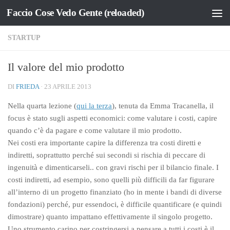
Faccio Cose Vedo Gente (reloaded)
Salta al contenuto
STARTUP
Il valore del mio prodotto
DI
FRIEDA
·
23 APRILE 2013
Nella quarta lezione (
qui la terza
), tenuta da Emma Tracanella, il
focus è stato sugli aspetti economici: come valutare i costi, capire
quando c’è da pagare e come valutare il mio prodotto.
Nei costi era importante capire la differenza tra costi diretti e
indiretti, soprattutto perché sui secondi si rischia di peccare di
ingenuità e dimenticarseli.. con gravi rischi per il bilancio finale. I
costi indiretti, ad esempio, sono quelli più difficili da far figurare
all’interno di un progetto finanziato (ho in mente i bandi di diverse
fondazioni) perché, pur essendoci, è difficile quantificare (e quindi
dimostrare) quanto impattano effettivamente il singolo progetto.
Uno strumento carino per costringersi a pensare a tutti i costi è il