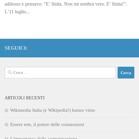
addosso e pensavo: “E’ finita. Non mi sembra vero. E’ finita!”.
L’11 luglio...
SEGUICI:
Ricerca
per:
ARTICOLI RECENTI
Wikimedia Italia (e Wikipedia!) hanno vinto
Essere rete, il potere delle connessioni
L’importanza della comunicazione