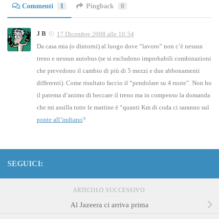
Commenti
1
Pingback
0
J B
17 Dicembre 2008 alle 10:54
Da casa mia (o dintorni) al luogo dove “lavoro” non c’è nessun
treno e nessun autobus (se si escludono improbabili combinazioni
che prevedono il cambio di più di 5 mezzi e due abbonamenti
differenti). Come risultato faccio il “pendolare su 4 ruote”. Non ho
il patema d’animo di beccare il treno ma in compenso la domanda
che mi assilla tutte le mattine è “quanti Km di coda ci saranno sul
ponte all’indiano
?
SEGUICI:
ARTICOLO SUCCESSIVO
Al Jazeera ci arriva prima