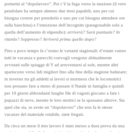
portarmi al “dopolavoro”. Poi c’è la fuga verso la stazione (il vero
pendolare ha sempre almeno due treni papabili, uno per cui
bisogna correre per prenderlo e uno per cui bisogna attendere ore
sulla banchina) e l’emozione dell’incognito (paragonabile solo a
quella dell’aumento di stipendio):
arriverà? Sarà puntuale? In
ritardo? Soppresso? Arriverà prima quello dopo?
Fino a poco tempo fa c’erano le varianti stagionali: d’estate vanno
tutti in vacanza e parecchi convogli vengono abitualmente
avvistati sulle spiagge di Y ad arroventarsi al sole, mentre altri
spariscono verso lidi migliori fino alla fine della stagione balneare;
in inverno tra gli addetti ai lavori si mormora che le locomotrici
non possano fare a meno di passare il Natale in famiglia e quindi
per 10 giorni abbondanti lunghe file di vagoni giocano a fare i
pupazzi di neve, mentre le loro motrici se la spassano altrove. Sia
quel che sia, se avete un “dopolavoro” che non fa le stesse
vacanze del materiale rotabile, siete fregati.
Da circa un mese il mio lavoro è stato messo a dura prova da una