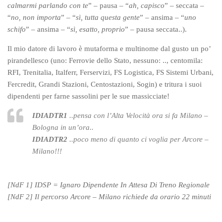
calmarmi parlando con te
” – pausa – “
ah, capisco
” – seccata –
“
no, non importa
” – “
sì, tutta questa gente
” – ansima – “
uno
schifo
” – ansima – “
sì, esatto, proprio
” – pausa seccata..).
Il mio datore di lavoro è mutaforma e multinome dal gusto un po’
pirandellesco (uno: Ferrovie dello Stato, nessuno: .., centomila:
RFI, Trenitalia, Italferr, Ferservizi, FS Logistica, FS Sistemi Urbani,
Fercredit, Grandi Stazioni, Centostazioni, Sogin) e tritura i suoi
dipendenti per farne sassolini per le sue massicciate!
IDIADTR1
..pensa con l’Alta Velocità ora si fa Milano –
Bologna in un’ora..
IDIADTR2
..poco meno di quanto ci voglia per Arcore –
Milano!!!
[NdF 1] IDSP = Ignaro Dipendente In Attesa Di Treno Regionale
[NdF 2] Il percorso Arcore – Milano richiede da orario 22 minuti