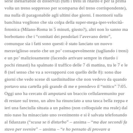
serie inenarrabile di disservizi (tutti i treni in ritardo e per la prima
volta un treno soppresso per scomparsa del treno corrispondente),
ma nulla di paragonabile agli ultimi due giorni. I mormorii sulla
banchina vogliono che sia colpa della super-mega-iper-velocità-
fotonica (Milano-Roma in 5 minuti, giusto?), altri non lo sanno ma
borbottano che i “comitati dei pendolari l’avevano detto”,
comunque sia i fatti sono questi: è stato lanciato un nuovo
meraviglioso orario che un po’ consapevolmente (tagliando i treni)
e un po’ maliziosamente (facendo arrivare sempre in ritardo i
pochi rimasti) ha spalmato il traffico delle 7 di mattina, tra le 7 e le
8 (nel senso che va a sovrapporsi con quello delle 8): sono due
giorni che vedo scene di sardinitudine che non vedevo da quando
portavo una cartella più grande di me e prendevo il “mitico” 7:05.
Oggi uno ha cercato di amputarsi un braccio cellularemunito pur
di restare sul treno, un altro ha rinunciato a una tasca bella zeppa e
ieri una fanciulla situata a un palmo (non colloquiale ma reale) dal
mio naso ha minacciato uno svenimento e si è salvata telefonando
al fidanzato (“
scusa se ti disturbo
” – ansima – “
ma due secondi fa
stavo per svenire
” – ansima – “
e ho pensato di provare a