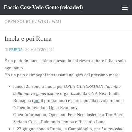
Faccio Cose Vedo Gente (reloaded)
Salta al contenuto
OPEN SOURCE
/
WIKI
/
WMI
Imola e poi Roma
DI
FRIEDA
·
20 MAGGIO 2011
È un periodo intensissimo questo, in cui riesco a tirare il fiato solo
ogni tanto.
Ho un paio di impegni interessanti nel giro del prossimo mese:
lunedì 23 sono a Imola per
OPEN GENERATION l’identità
della nuova generazione
organizzato da CNA Next Emilia
Romagna (
qui
il programma) e partecipo alla tavola rotonda
“Open Innovation, Open Economy,
Open Information, Open and Free Net” insieme a Tito Boeri,
Stefano Costa, Raimondo Iemma e Riccardo Luna
il 23 giugno sono a Roma, in Campidoglio, per
I nuovissimi