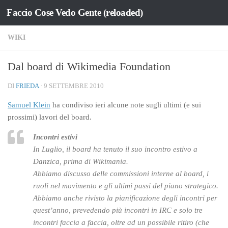
Faccio Cose Vedo Gente (reloaded)
Salta al contenuto
WIKI
Dal board di Wikimedia Foundation
DI
FRIEDA
·
9 SETTEMBRE 2010
Samuel Klein
ha condiviso ieri alcune note sugli ultimi (e sui
prossimi) lavori del board.
Incontri estivi
In Luglio, il board ha tenuto il suo incontro estivo a
Danzica, prima di Wikimania.
Abbiamo discusso delle commissioni interne al board, i
ruoli nel movimento e gli ultimi passi del piano strategico.
Abbiamo anche rivisto la pianificazione degli incontri per
quest’anno, prevedendo più incontri in IRC e solo tre
incontri faccia a faccia, oltre ad un possibile ritiro (che