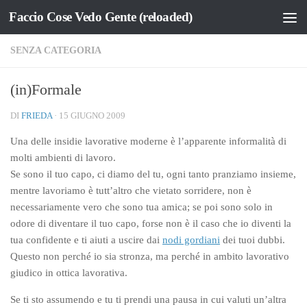
Faccio Cose Vedo Gente (reloaded)
Salta al contenuto
SENZA CATEGORIA
(in)Formale
DI
FRIEDA
·
15 GIUGNO 2009
Una delle insidie lavorative moderne è l’apparente informalità di
molti ambienti di lavoro.
Se sono il tuo capo, ci diamo del tu, ogni tanto pranziamo insieme,
mentre lavoriamo è tutt’altro che vietato sorridere, non è
necessariamente vero che sono tua amica; se poi sono solo in
odore di diventare il tuo capo, forse non è il caso che io diventi la
tua confidente e ti aiuti a uscire dai
nodi gordiani
dei tuoi dubbi.
Questo non perché io sia stronza, ma perché in ambito lavorativo
giudico in ottica lavorativa.
Se ti sto assumendo e tu ti prendi una pausa in cui valuti un’altra