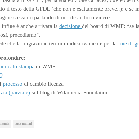
 rilasciata in GFDL, per la sua edizione cartacea, dovrebbe in
tto il testo della GFDL (che non è esattamente breve..); e se i
gine stessimo parlando di un file audio o video?
a infine è anche arrivata la
decisione
del board di WMF: “se l
così, procediamo”.
ede che la migrazione termini indicativamente per la
fine di g
profondire
:
unicato stampa
di WMF
Q
il
processo
di cambio licenza
izia (parziale)
sul blog di Wikimedia Foundation
onomia
luca menini