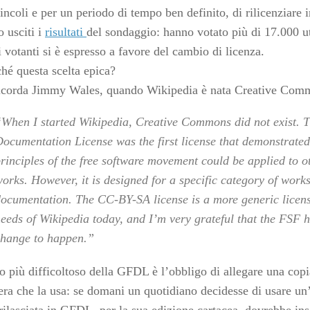
vincoli e per un periodo di tempo ben definito, di rilicenziar
o usciti i
risultati
del sondaggio: hanno votato più di 17.000 ut
votanti si è espresso a favore del cambio di licenza.
hé questa scelta epica?
corda Jimmy Wales, quando Wikipedia è nata Creative Comm
When I started Wikipedia, Creative Commons did not exist. 
ocumentation License was the first license that demonstrated
rinciples of the free software movement could be applied to o
orks. However, it is designed for a specific category of work
ocumentation. The CC-BY-SA license is a more generic licens
eeds of Wikipedia today, and I’m very grateful that the FSF h
hange to happen.”
o più difficoltoso della GFDL è l’obbligo di allegare una copi
era che la usa: se domani un quotidiano decidesse di usare u