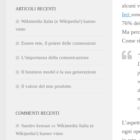
alcuni 
ARTICOLI RECENTI
Ieri
son
Wikimedia Italia (e Wikipedia!) hanno
76% dei 
vinto
Ma perc
Come ri
Essere rete, il potere delle connessioni
“
L’importanza della comunicazione
D
Il business model e la sua generazione
p
w
Il valore del mio prodotto
d
n
c
COMMENTI RECENTI
L’aspett
Sandro kensan
su
Wikimedia Italia (e
ogni op
Wikipedia!) hanno vinto