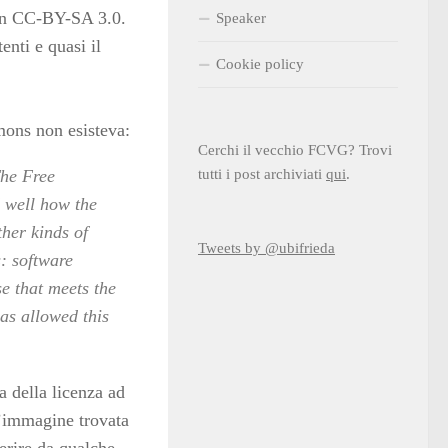
e in CC-BY-SA 3.0.
Speaker
enti e quasi il
Cookie policy
ons non esisteva:
Cerchi il vecchio FCVG? Trovi
The Free
tutti i post archiviati
qui
.
 well how the
ther kinds of
Tweets by @ubifrieda
s: software
e that meets the
as allowed this
a della licenza ad
n’immagine trovata