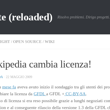
e (reloaded)
Risolvo problemi. Dirigo progetti. 
IGHT
/
OPEN SOURCE
/
WIKI
ipedia cambia licenza!
DA
·
22 MAGGIO 2009
un
mese fa
aveva avuto inizio il sondaggio tra gli utenti dei pr
biare la licenza da
GFDL
a GFDL +
CC-BY-SA
.
o di licenza si era reso possibile grazie a lunghi negoziati co
ion e al conseguente rilascio della versione 1.3 della GFDL c