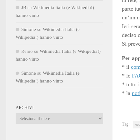
in rete,
JB
su
Wikimedia Italia (e Wikipedia!)
parte tu
hanno vinto
un’imma
Ieri ser
Simone
su
Wikimedia Italia (e
deciso 
Wikipedia!) hanno vinto
Si prev
Remo
su
Wikimedia Italia (e Wikipedia!)
Per ap
hanno vinto
* il
com
Simone
su
Wikimedia Italia (e
* le
FA
Wikipedia!) hanno vinto
* tutto 
* la
not
ARCHIVI
Archivi
Tag:
ec