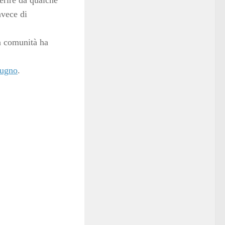
serire da qualche
nvece di
a comunità ha
iugno
.