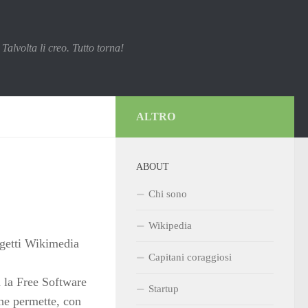
Talvolta li creo. Tutto torna!
ALTRO
ABOUT
Chi sono
Wikipedia
ogetti Wikimedia
Capitani coraggiosi
n la Free Software
Startup
he permette, con