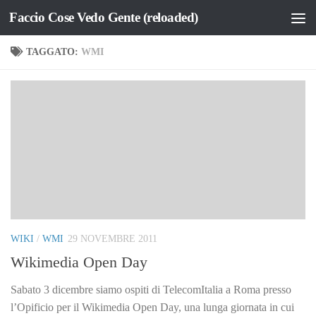
Faccio Cose Vedo Gente (reloaded)
Salta al contenuto
TAGGATO:
WMI
WIKI
/
WMI
29 NOVEMBRE 2011
Wikimedia Open Day
Sabato 3 dicembre siamo ospiti di TelecomItalia a Roma presso
l’Opificio per il Wikimedia Open Day, una lunga giornata in cui