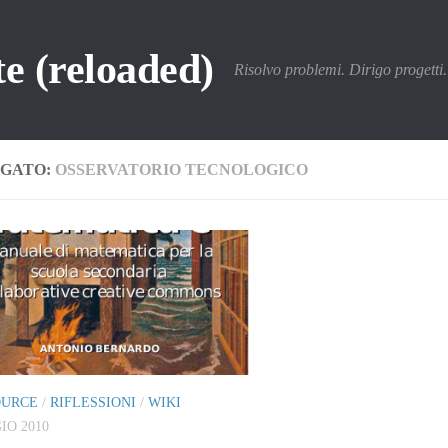
e (reloaded)
Risolvo problemi. Dirigo progetti. 
GATO:
OSSERVATORIO TECNOLOGICO
OURCE
/
RIFLESSIONI
/
WIKI
IO 2010