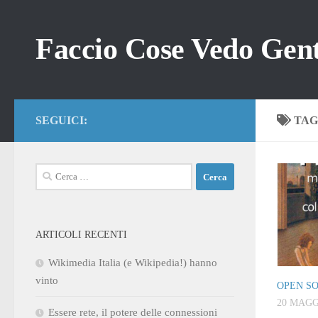
Salta al contenuto
Faccio Cose Vedo Gent
SEGUICI:
TAG
Ricerca
per:
ARTICOLI RECENTI
Wikimedia Italia (e Wikipedia!) hanno
vinto
OPEN S
20 MAGG
Essere rete, il potere delle connessioni