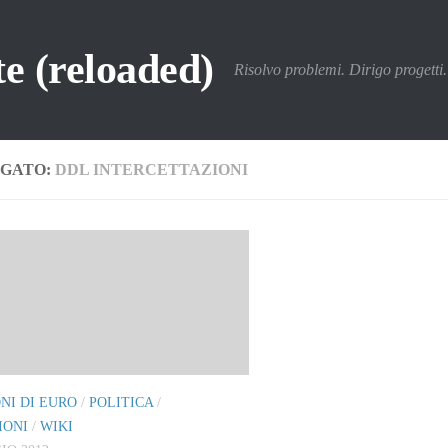
e (reloaded)
Risolvo problemi. Dirigo progetti. 
GATO:
DDL INTERCETTAZIONI
ONI DI EURO
/
POLITICA
/
IONI
/
WIKI