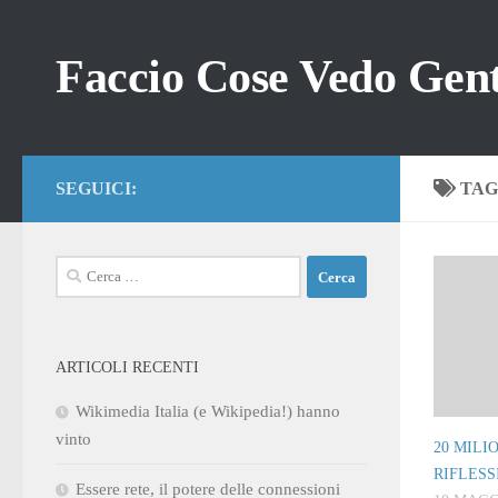
Salta al contenuto
Faccio Cose Vedo Gent
SEGUICI:
TAG
Ricerca
per:
ARTICOLI RECENTI
Wikimedia Italia (e Wikipedia!) hanno
vinto
20 MILI
RIFLESS
Essere rete, il potere delle connessioni