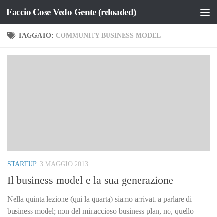
Faccio Cose Vedo Gente (reloaded)
Salta al contenuto
TAGGATO:
COMMUNITY BUSINESS MODEL
STARTUP
3 MAGGIO 2013
Il business model e la sua generazione
Nella quinta lezione (qui la quarta) siamo arrivati a parlare di
business model; non del minaccioso business plan, no, quello