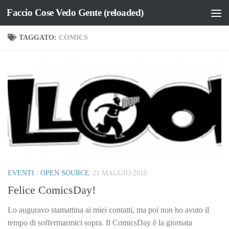
Faccio Cose Vedo Gente (reloaded)
Salta al contenuto
TAGGATO:
COMICS
EVENTI
/
OPEN SOURCE
21 MAGGIO 2010
Felice ComicsDay!
Lo auguravo stamattina ai miei contatti, ma poi non ho avuto il
tempo di soffermarmici sopra. Il ComicsDay è la giornata