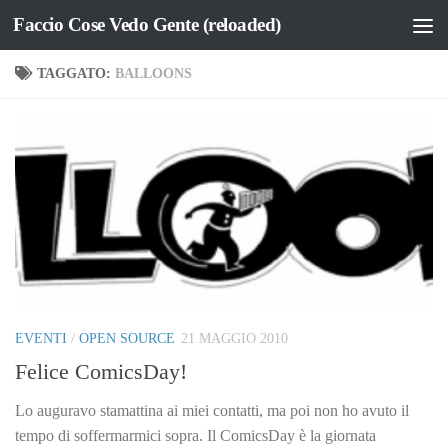
Faccio Cose Vedo Gente (reloaded)
Salta al contenuto
TAGGATO:
BALLOONS
EVENTI
/
OPEN SOURCE
21 MAGGIO 2010
Felice ComicsDay!
Lo auguravo stamattina ai miei contatti, ma poi non ho avuto il
tempo di soffermarmici sopra. Il ComicsDay è la giornata