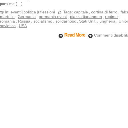
poco con […]
In:
eventi
|
politica
|
riflessioni
Tags:
capitale
,
cortina di ferro
,
falc
martello
,
Germania
,
germania ovest
,
piazza tiananmen
,
regime
,
romania
,
Russia
,
socialismo
,
solidarnosc
,
Stati Uniti
,
ungheria
,
Unio
sovietica
,
USA
Read More
Commenti disabilita