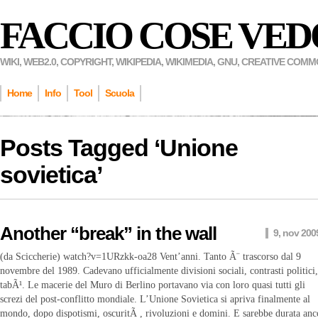
FACCIO COSE VED
WIKI, WEB2.0, COPYRIGHT, WIKIPEDIA, WIKIMEDIA, GNU, CREATIVE COM
Home
Info
Tool
Scuola
Posts Tagged ‘
Unione
sovietica
’
Another “break” in the wall
9, nov 200
(da Sciccherie) watch?v=1URzkk-oa28 Vent’anni. Tanto Ã¨ trascorso dal 9
novembre del 1989. Cadevano ufficialmente divisioni sociali, contrasti politici,
tabÃ¹. Le macerie del Muro di Berlino portavano via con loro quasi tutti gli
screzi del post-conflitto mondiale. L’Unione Sovietica si apriva finalmente al
mondo, dopo dispotismi, oscuritÃ , rivoluzioni e domini. E sarebbe durata anc