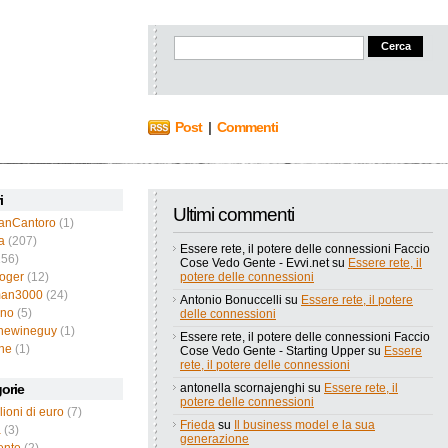
Post
|
Commenti
i
Ultimi commenti
ianCantoro
(1)
a
(207)
Essere rete, il potere delle connessioni Faccio
56)
Cose Vedo Gente - Evvi.net
su
Essere rete, il
roger
(12)
potere delle connessioni
an3000
(24)
Antonio Bonuccelli
su
Essere rete, il potere
ano
(5)
delle connessioni
thewineguy
(1)
Essere rete, il potere delle connessioni Faccio
ne
(1)
Cose Vedo Gente - Starting Upper
su
Essere
rete, il potere delle connessioni
orie
antonella scornajenghi
su
Essere rete, il
potere delle connessioni
lioni di euro
(7)
Frieda
su
Il business model e la sua
a
(3)
generazione