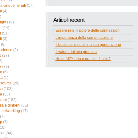
ente
(2)
a cinque minuti
(17)
i
(4)
)
Articoli recenti
ight
(19)
e
(14)
Essere rete, il potere delle connessioni
i
(51)
L’importanza della comunicazione
ti
(3)
(8)
Il business model e la sua generazione
science
(2)
Il valore del mio prodotto
o
(27)
Ho unâ€™idea e ora che faccio?
3)
a
(79)
no
(6)
ca
(1)
 source
(29)
ca
(103)
ca
(35)
sioni
(182)
za e dintorni
(65)
l networking
(17)
(7)
up
(7)
10)
zza
(84)