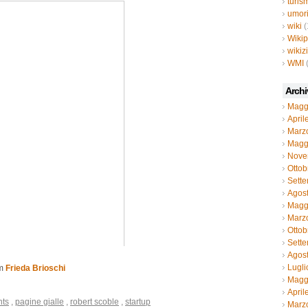
turis
umor
wiki
(
Wiki
wikiz
WMI
Archi
Magg
April
Marz
Magg
Nove
Ottob
Sett
Agos
Magg
Marz
Ottob
Sett
Agos
Lugli
om
Frieda Brioschi
Magg
April
nts
,
pagine gialle
,
robert scoble
,
startup
Marz