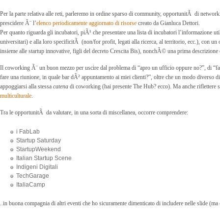
Per la parte relativa alle reti, parleremo in ordine sparso di community, opportunitÃ di network
prescidere Ã¨ l’
elenco periodicamente aggiornato di risorse
creato da Gianluca Dettori.
Per quanto riguarda gli incubatori, piÃ¹ che presentare una lista di incubatori l’informazione utile
universitari) e alla loro specificitÃ (non/for profit, legati alla ricerca, al territorio, ecc.), con u
insieme alle startup innovative, figli del decreto Crescita Bis), nonchÃ© una prima descrizione 
Il coworking Ã¨ un buon mezzo per uscire dal problema di “apro un ufficio oppure no?”, di “facci
fare una riunione, in quale bar dÃ² appuntamento ai miei clienti?”, oltre che un modo diverso di 
appoggiarsi alla stessa
catena
di coworking (hai presente The Hub? ecco). Ma anche rifletter
multiculturale
.
Tra le opportunitÃ da valutare, in una sorta di miscellanea, occorre comprendere:
i FabLab
Startup Saturday
StartupWeekend
Italian Startup Scene
Indigeni Digitali
TechGarage
ItaliaCamp
..in buona compagnia di altri eventi che ho sicuramente dimenticato di includere nelle slide (ma 