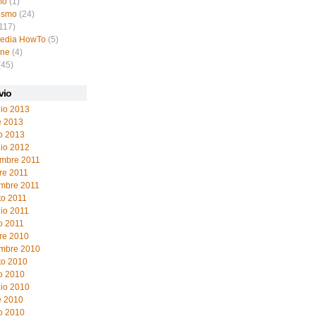
mo
(1)
ismo
(24)
117)
pedia HowTo
(5)
ine
(4)
(45)
vio
io 2013
e 2013
o 2013
io 2012
mbre 2011
re 2011
embre 2011
to 2011
io 2011
o 2011
re 2010
embre 2010
to 2010
o 2010
io 2010
e 2010
o 2010