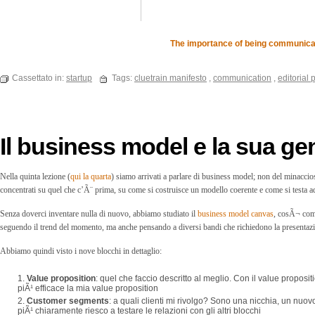
The importance of being communica
Cassettato in:
startup
Tags:
cluetrain manifesto
,
communication
,
editorial 
Il business model e la sua ge
Nella quinta lezione (
qui la quarta
) siamo arrivati a parlare di business model; non del minaccio
concentrati su quel che c’Ã¨ prima, su come si costruisce un modello coerente e come si testa ad
Senza doverci inventare nulla di nuovo, abbiamo studiato il
business model canvas
, cosÃ¬ come
seguendo il trend del momento, ma anche pensando a diversi bandi che richiedono la presentaz
Abbiamo quindi visto i nove blocchi in dettaglio:
Value proposition
: quel che faccio descritto al meglio. Con il value propos
piÃ¹ efficace la mia value proposition
Customer segments
: a quali clienti mi rivolgo? Sono una nicchia, un nuo
piÃ¹ chiaramente riesco a testare le relazioni con gli altri blocchi