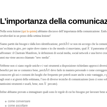
L’importanza della comunica
Nella sesta lezione (
qui la quinta
) abbiamo discusso dell’importanza della comunicazione. EmbÃ
strabordati
in un pezzo della settima lezione!
Siamo partiti dai bisogni e dalla loro identificazione, perchÃ© se non mi accorgo che la comu
un’occhiata in giro, per capire dove siamo e in che mondo ci muoviamo, qual Ã¨ il panorama ch
affrontare: il Cluetrain Manifesto, le definizioni di social media, social network e una breve cr
anni ma viene ancora chiamato “new media”.
Sebbene non ci siano regole uniche e i vari strumenti a disposizione richiedano approcci diver
benefici per me se comunico bene, perchÃ© devo farlo in maniera personale e come correggere ev
conoscere gli usi e costumi dei luoghi che frequento per poterli usare anche a mio vantaggio, e
agli orari e ai giorni della settimana, l’uso di diverse tecniche di comunicazione (non ci sono 
tantissimi strumenti e usarli, bene, non Ã¨ peccato).
Infine abbiamo provato a immaginare quali sono le regole di cui ho bisogno per lavorare bene al
come conversare
come ascoltare