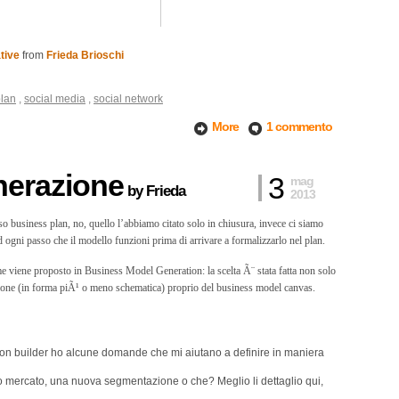
tive
from
Frieda Brioschi
plan
,
social media
,
social network
More
1 commento
nerazione
3
mag
by
Frieda
2013
so business plan, no, quello l’abbiamo citato solo in chiusura, invece ci siamo
 ogni passo che il modello funzioni prima di arrivare a formalizzarlo nel plan.
 viene proposto in Business Model Generation: la scelta Ã¨ stata fatta non solo
ione (in forma piÃ¹ o meno schematica) proprio del business model canvas.
ition builder ho alcune domande che mi aiutano a definire in maniera
vo mercato, una nuova segmentazione o che? Meglio li dettaglio qui,