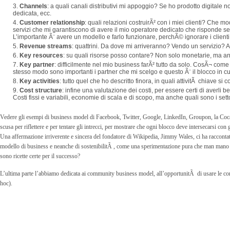
Channels
: a quali canali distributivi mi appoggio? Se ho prodotto digitale n
dedicata, ecc.
Customer relationship
: quali relazioni costruirÃ² con i miei clienti? Che 
servizi che mi garantiscono di avere il mio operatore dedicato che risponde s
L’importante Ã¨ avere un modello e farlo funzionare, perchÃ© ignorare i clienti 
Revenue streams
: quattrini. Da dove mi arriveranno? Vendo un servizio? Affi
Key resources
: su quali risorse posso contare? Non solo monetarie, ma anc
Key partner
: difficilmente nel mio business farÃ² tutto da solo. CosÃ¬ come
stesso modo sono importanti i partner che mi scelgo e questo Ã¨ il blocco in cui
Key activities
: tutto quel che ho descritto finora, in quali attivitÃ chiave si 
Cost structure
: infine una valutazione dei costi, per essere certi di averli 
Costi fissi e variabili, economie di scala e di scopo, ma anche quali sono i set
Vedere gli esempi di business model di Facebook, Twitter, Google, LinkedIn, Groupon, la Coca Col
scusa per riflettere e per tentare gli intrecci, per mostrare che ogni blocco deve intersecarsi con
Una affermazione irriverente e sincera del fondatore di Wikipedia, Jimmy Wales, ci ha raccont
modello di business e neanche di sostenibilitÃ , come una sperimentazione pura che man mano s
sono ricette certe per il successo?
L’ultima parte l’abbiamo dedicata ai community business model, all’opportunitÃ di usare le com
hoc).