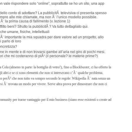
on vale rispondere solo “online”, soprattutto se ho un sito, una app
modello conto di adottare? La pubblicitÃ televisiva ci presenta spesso
empre alle mie chiamate, ma non Ã¨ l’unico modello possibile.
Ã¨ la prima causa di fallimento (v. lezione 1)
tto beni? Sfrutto la pubblicitÃ ? Va tutto dettagliato qui.
he umane, fisiche, intellettuali
 Ã¨ importante la mia squadra per dare valore ad un progetto, allo
 parlo di loro
concretizza?
bene in mente e di non trovarsi gambe all’aria nel giro di pochi mesi.
tori che mi costeranno di piÃ¹ (il personale? le materie prime?)
a (almeno in parte: la bottiglia di vetro!), fino a Blockbuster, ci ha offerto la
 gli altri e se ci sono elementi che non si intersecano c’Ã¨ qualche problema.
ato perÃ² che non tutto va sempre secondo le regole: Wikipedia Ã¨ nata senza un
i Ã¨ trovata un modo per vivere. Serve altra prova per dimostrare che non ci
munity per trarne vantaggio per il mio business (siano esse esistenti o create ad