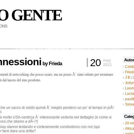
O GENTE
MONS
onnessioni
20
Autor
mag
by
Frieda
2013
Crist
Fried
trumenti di networking che posso usare, ma un pezzo Ã¨ stato rubato per terminare
J B
(1
ti dal lancio del mio prodotto.
Jolly
Leom
Luci
paul
Simo
he un sacco di soldi) quindi Ã¨ meglio perderci un po’ di tempo in piÃ¹
i
Categ
ndo molto USA-centrica Ã¨ interessante vederla nel dettaglio (e come si
lora
che stiamo a dÃ¬?
)
20 mi
mplay stanno testando e cortesemente condividono con noi (qui
Afric
 farsi dare una dritta?