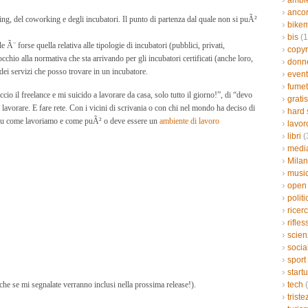
ambi
ancor
ing, del coworking e degli incubatori. Il punto di partenza dal quale non si puÃ²
bikem
bis
(1
 Ã¨ forse quella relativa alle tipologie di incubatori (pubblici, privati,
copyr
n occhio alla normativa che sta arrivando per gli incubatori certificati (anche loro,
donn
dei servizi che posso trovare in un incubatore.
event
fumet
o il freelance e mi suicido a lavorare da casa, solo tutto il giorno!”, di “devo
gratis
lavorare. E fare rete. Con i vicini di scrivania o con chi nel mondo ha deciso di
hard 
e su come lavoriamo e come puÃ² o deve essere un
ambiente di lavoro
lavor
libri
(
medi
Mila
musi
open
politi
ricer
rifles
scien
socia
sport
start
che se mi segnalate verranno inclusi nella prossima release!).
tech
(
triste