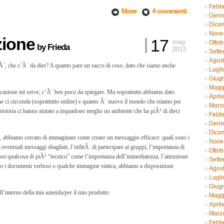
Febb
More
4 commenti
Genn
Dice
Nove
zione
17
mag
Ottob
by
Frieda
2013
Sett
Agos
¨, che c’Ã¨ da dire? A quanto pare un sacco di cose, dato che siamo anche
Lugli
Giug
Magg
nicazione mi serve, c’Ã¨ ben poco da spiegare. Ma soprattutto abbiamo dato
April
e ci circonda (soprattutto online) e quanto Ã¨ nuovo il mondo che stiamo per
Marz
onistoria ci hanno aiutato a inquadrare meglio un ambiente che ha piÃ¹ di dieci
Febb
Genn
Dice
si, abbiamo cercato di immaginare come creare un messaggio efficace: quali sono i
Nove
entuali messaggi sbagliati, l’utilitÃ di partecipare ai gruppi, l’importanza di
Ottob
 poi qualcosa di piÃ¹ “tecnico” come l’importanza dell’immediatezza, l’attenzione
Sett
solo i documenti verbosi o qualche immagine statica, abbiamo a disposizione
Agos
Lugli
Giug
l’interno della mia azienda/per il mio prodotto:
Magg
April
Marz
Febb