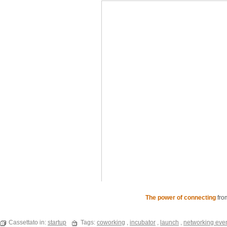
The power of connecting
fr
Cassettato in:
startup
Tags:
coworking
,
incubator
,
launch
,
networking eve