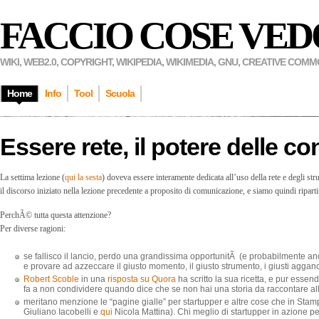
FACCIO COSE VED
WIKI, WEB2.0, COPYRIGHT, WIKIPEDIA, WIKIMEDIA, GNU, CREATIVE COM
Home
Info
Tool
Scuola
Essere rete, il potere delle c
La settima lezione (
qui la sesta
) doveva essere interamente dedicata all’uso della rete e degli s
il discorso iniziato nella lezione precedente a proposito di comunicazione, e siamo quindi riparti
PerchÃ© tutta questa attenzione?
Per diverse ragioni:
se fallisco il lancio, perdo una grandissima opportunitÃ (e probabilmente anc
e provare ad azzeccare il giusto momento, il giusto strumento, i giusti agganc
Robert Scoble
in una
risposta su Quora
ha scritto la sua ricetta, e pur esse
fa a non condividere quando dice che se non hai una storia da raccontare al
meritano menzione le “pagine gialle” per startupper e altre cose che in Sta
Giuliano Iacobelli e
qui
Nicola Mattina). Chi meglio di startupper in azione per