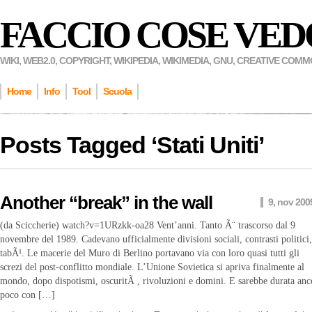
FACCIO COSE VED
WIKI, WEB2.0, COPYRIGHT, WIKIPEDIA, WIKIMEDIA, GNU, CREATIVE COM
Home
Info
Tool
Scuola
Posts Tagged ‘
Stati Uniti
’
Another “break” in the wall
9, nov 200
(da Sciccherie) watch?v=1URzkk-oa28 Vent’anni. Tanto Ã¨ trascorso dal 9
novembre del 1989. Cadevano ufficialmente divisioni sociali, contrasti politici,
tabÃ¹. Le macerie del Muro di Berlino portavano via con loro quasi tutti gli
screzi del post-conflitto mondiale. L’Unione Sovietica si apriva finalmente al
mondo, dopo dispotismi, oscuritÃ , rivoluzioni e domini. E sarebbe durata anc
poco con […]