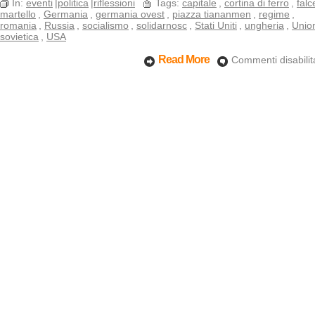
In:
eventi
|
politica
|
riflessioni
Tags:
capitale
,
cortina di ferro
,
falc
martello
,
Germania
,
germania ovest
,
piazza tiananmen
,
regime
,
romania
,
Russia
,
socialismo
,
solidarnosc
,
Stati Uniti
,
ungheria
,
Unio
sovietica
,
USA
Read More
Commenti disabilita