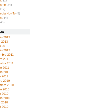
mo
(1)
ismo
(24)
117)
pedia HowTo
(5)
ine
(4)
(45)
vio
io 2013
e 2013
o 2013
io 2012
mbre 2011
re 2011
embre 2011
to 2011
io 2011
o 2011
re 2010
embre 2010
to 2010
o 2010
io 2010
e 2010
o 2010