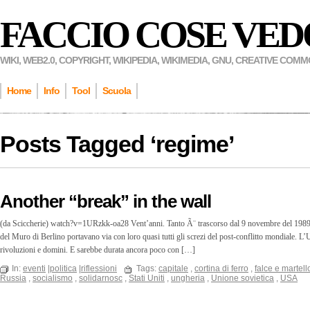
FACCIO COSE VED
WIKI, WEB2.0, COPYRIGHT, WIKIPEDIA, WIKIMEDIA, GNU, CREATIVE COM
Home
Info
Tool
Scuola
Posts Tagged ‘
regime
’
Another “break” in the wall
(da Sciccherie) watch?v=1URzkk-oa28 Vent’anni. Tanto Ã¨ trascorso dal 9 novembre del 1989. Ca
del Muro di Berlino portavano via con loro quasi tutti gli screzi del post-conflitto mondiale. L
rivoluzioni e domini. E sarebbe durata ancora poco con […]
In:
eventi
|
politica
|
riflessioni
Tags:
capitale
,
cortina di ferro
,
falce e martell
Russia
,
socialismo
,
solidarnosc
,
Stati Uniti
,
ungheria
,
Unione sovietica
,
USA