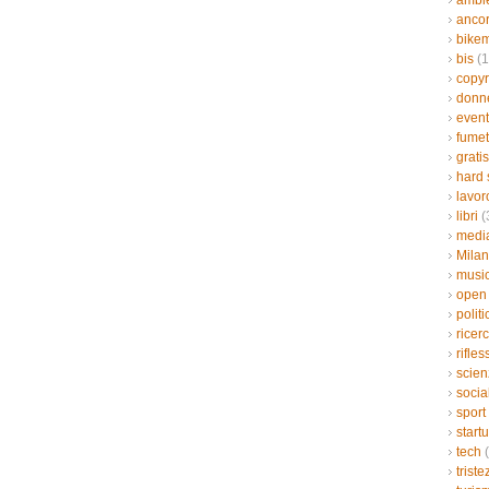
ambi
“break”
ancor
in
bikem
the
wall
bis
(1
copyr
donn
event
fumet
gratis
hard 
lavor
libri
(
medi
Mila
musi
open
politi
ricer
rifles
scien
socia
sport
start
tech
(
triste