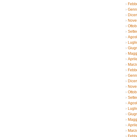
Febb
Genn
Dice
Nove
Ottob
Sett
Agos
Lugli
Giug
Magg
April
Marz
Febb
Genn
Dice
Nove
Ottob
Sett
Agos
Lugli
Giug
Magg
April
Marz
Febb