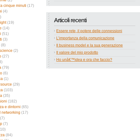
ente
(2)
a cinque minuti
(17)
i
(4)
)
Articoli recenti
ight
(19)
e
(14)
Essere rete, il potere delle connessioni
i
(51)
L’importanza della comunicazione
ti
(3)
(8)
Il business model e la sua generazione
science
(2)
Il valore del mio prodotto
o
(27)
Ho unâ€™idea e ora che faccio?
3)
a
(79)
no
(6)
ca
(1)
 source
(29)
ca
(103)
ca
(35)
sioni
(182)
za e dintorni
(65)
l networking
(17)
(7)
up
(7)
10)
zza
(84)