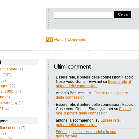
Post
|
Commenti
i
Ultimi commenti
ianCantoro
(1)
a
(207)
Essere rete, il potere delle connessioni Faccio
56)
Cose Vedo Gente - Evvi.net
su
Essere rete, il
roger
(12)
potere delle connessioni
an3000
(24)
Antonio Bonuccelli
su
Essere rete, il potere
ano
(5)
delle connessioni
thewineguy
(1)
Essere rete, il potere delle connessioni Faccio
ne
(1)
Cose Vedo Gente - Starting Upper
su
Essere
rete, il potere delle connessioni
orie
antonella scornajenghi
su
Essere rete, il
potere delle connessioni
lioni di euro
(7)
Frieda
su
Il business model e la sua
a
(3)
generazione