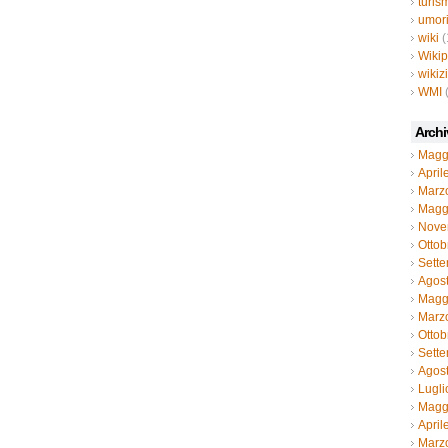
turis
umor
wiki
(
Wiki
wikiz
WMI
Archi
Magg
April
Marz
Magg
Nove
Ottob
Sett
Agos
Magg
Marz
Ottob
Sett
Agos
Lugli
Magg
April
Marz