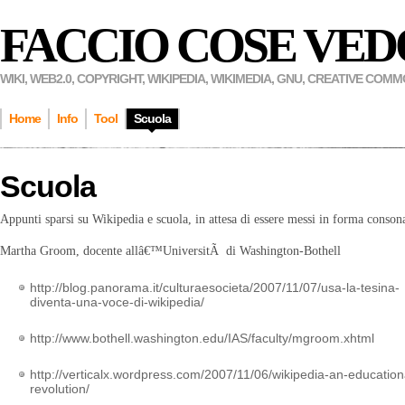
FACCIO COSE VED
WIKI, WEB2.0, COPYRIGHT, WIKIPEDIA, WIKIMEDIA, GNU, CREATIVE COM
Home
Info
Tool
Scuola
Scuola
Appunti sparsi su Wikipedia e scuola, in attesa di essere messi in forma conson
Martha Groom, docente allâ€™UniversitÃ di Washington-Bothell
http://blog.panorama.it/culturaesocieta/2007/11/07/usa-la-tesina-
diventa-una-voce-di-wikipedia/
http://www.bothell.washington.edu/IAS/faculty/mgroom.xhtml
http://verticalx.wordpress.com/2007/11/06/wikipedia-an-education
revolution/