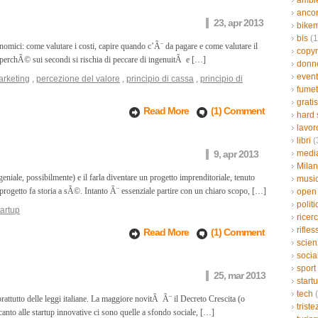
ambi
ancor
23, apr 2013
bikem
bis
(1
conomici: come valutare i costi, capire quando c’Ã¨ da pagare e come valutare il
copyr
utto perchÃ© sui secondi si rischia di peccare di ingenuitÃ e […]
donn
event
rketing
,
percezione del valore
,
principio di cassa
,
principio di
fumet
gratis
Read More
(1) Comment
hard 
lavor
libri
(
9, apr 2013
medi
Mila
geniale, possibilmente) e il farla diventare un progetto imprenditoriale, tenuto
musi
progetto fa storia a sÃ©. Intanto Ã¨ essenziale partire con un chiaro scopo, […]
open
politi
tartup
ricer
rifles
Read More
(1) Comment
scien
socia
sport
25, mar 2013
start
tech
(
rattutto delle leggi italiane. La maggiore novitÃ Ã¨ il Decreto Crescita (o
triste
ccanto alle startup innovative ci sono quelle a sfondo sociale, […]