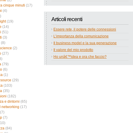
ente
(2)
a cinque minuti
(17)
i
(4)
)
Articoli recenti
ight
(19)
e
(14)
Essere rete, il potere delle connessioni
i
(51)
L’importanza della comunicazione
ti
(3)
(8)
Il business model e la sua generazione
science
(2)
Il valore del mio prodotto
o
(27)
Ho unâ€™idea e ora che faccio?
3)
a
(79)
no
(6)
ca
(1)
 source
(29)
ca
(103)
ca
(35)
sioni
(182)
za e dintorni
(65)
l networking
(17)
(7)
up
(7)
10)
zza
(84)