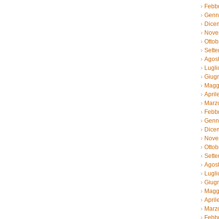
Febb
Genn
Dice
Nove
Ottob
Sett
Agos
Lugli
Giug
Magg
April
Marz
Febb
Genn
Dice
Nove
Ottob
Sett
Agos
Lugli
Giug
Magg
April
Marz
Febb