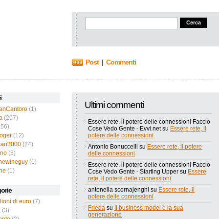
Post
|
Commenti
i
Ultimi commenti
ianCantoro
(1)
a
(207)
Essere rete, il potere delle connessioni Faccio
56)
Cose Vedo Gente - Evvi.net
su
Essere rete, il
roger
(12)
potere delle connessioni
an3000
(24)
Antonio Bonuccelli
su
Essere rete, il potere
ano
(5)
delle connessioni
thewineguy
(1)
Essere rete, il potere delle connessioni Faccio
ne
(1)
Cose Vedo Gente - Starting Upper
su
Essere
rete, il potere delle connessioni
orie
antonella scornajenghi
su
Essere rete, il
potere delle connessioni
lioni di euro
(7)
Frieda
su
Il business model e la sua
a
(3)
generazione