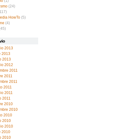
mo
(1)
ismo
(24)
117)
pedia HowTo
(5)
ine
(4)
(45)
vio
io 2013
e 2013
o 2013
io 2012
mbre 2011
re 2011
embre 2011
to 2011
io 2011
o 2011
re 2010
embre 2010
to 2010
o 2010
io 2010
e 2010
o 2010