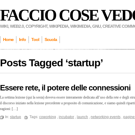
FACCIO COSE VED
WIKI, WEB2.0, COPYRIGHT, WIKIPEDIA, WIKIMEDIA, GNU, CREATIVE COM
Home
Info
Tool
Scuola
Posts Tagged ‘
startup
’
Essere rete, il potere delle connessioni
La settima lezione (qui la sesta) doveva essere interamente dedicata all’uso della rete e degli 
il discorso iniziato nella lezione precedente a proposito di comunicazione, e siamo quindi ripart
ragioni: […]
In:
startup
Tags:
coworking
,
incubator
,
launch
,
networking events
,
pagine 