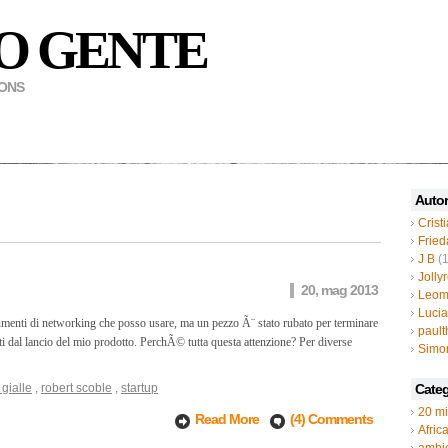
O GENTE
MONS
Autor
Crist
Fried
J B
(1
Jolly
20, mag 2013
Leom
Luci
strumenti di networking che posso usare, ma un pezzo Ã¨ stato rubato per terminare
paul
iti dal lancio del mio prodotto. PerchÃ© tutta questa attenzione? Per diverse
Simo
gialle
,
robert scoble
,
startup
Categ
20 mi
Read More
(4) Comments
Afric