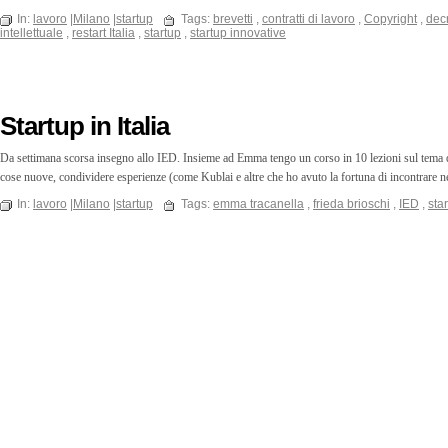
In:
lavoro
|
Milano
|
startup
Tags:
brevetti
,
contratti di lavoro
,
Copyright
,
dec
intellettuale
,
restart Italia
,
startup
,
startup innovative
Startup in Italia
Da settimana scorsa insegno allo IED. Insieme ad Emma tengo un corso in 10 lezioni sul tema d
cose nuove, condividere esperienze (come Kublai e altre che ho avuto la fortuna di incontrare neg
In:
lavoro
|
Milano
|
startup
Tags:
emma tracanella
,
frieda brioschi
,
IED
,
sta