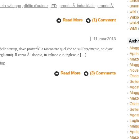
turis
reto sviluppo
,
diritto d'autore
,
IED
,
proprietÃ industriale
,
proprietÃ
umor
wiki
(
Wiki
Read More
(1) Comment
wikiz
WMI
11, mar 2013
Archi
Magg
elle startup, dove proverÃ² a raccontare quel che so sull’argomento, studiare
April
li anni). Il corso Ã¨ doppio, in italiano e in inglese, e […]
Marz
rtup
Magg
Nove
Read More
(3) Comments
Ottob
Sett
Agos
Magg
Marz
Ottob
Sett
Agos
Lugli
Magg
April
Marz