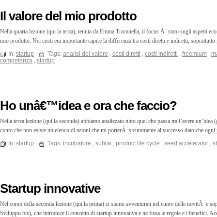
Il valore del mio prodotto
Nella quarta lezione (qui la terza), tenuta da Emma Tracanella, il focus Ã¨ stato sugli aspetti e
mio prodotto. Nei costi era importante capire la differenza tra costi diretti e indiretti, sopratt
In:
startup
Tags:
analisi del valore
,
costi diretti
,
costi indiretti
,
freemium
,
ma
competenza
,
startup
Ho unâ€™idea e ora che faccio?
Nella terza lezione (qui la seconda) abbiamo analizzato tutto quel che passa tra l’avere un’idea (
conto che non esiste un elenco di azioni che mi porterÃ sicuramente al successo dato che ogni 
In:
startup
Tags:
incubatore
,
kublai
,
product life cycle
,
seed accelerator
,
s
Startup innovative
Nel corso della seconda lezione (qui la prima) ci siamo avventurati nel cuore delle novitÃ e sop
Sviluppo bis), che introduce il concetto di startup innovativa e ne fissa le regole e i benefici. A