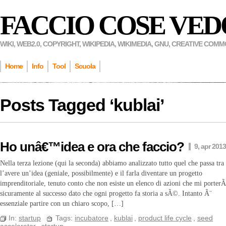
FACCIO COSE VED
WIKI, WEB2.0, COPYRIGHT, WIKIPEDIA, WIKIMEDIA, GNU, CREATIVE COM
Home
Info
Tool
Scuola
Posts Tagged ‘
kublai
’
Ho unâ€™idea e ora che faccio?
9, apr 2013
Nella terza lezione (qui la seconda) abbiamo analizzato tutto quel che passa tra
l’avere un’idea (geniale, possibilmente) e il farla diventare un progetto
imprenditoriale, tenuto conto che non esiste un elenco di azioni che mi porter
sicuramente al successo dato che ogni progetto fa storia a sÃ©. Intanto Ã¨
essenziale partire con un chiaro scopo, […]
In:
startup
Tags:
incubatore
,
kublai
,
product life cycle
,
seed