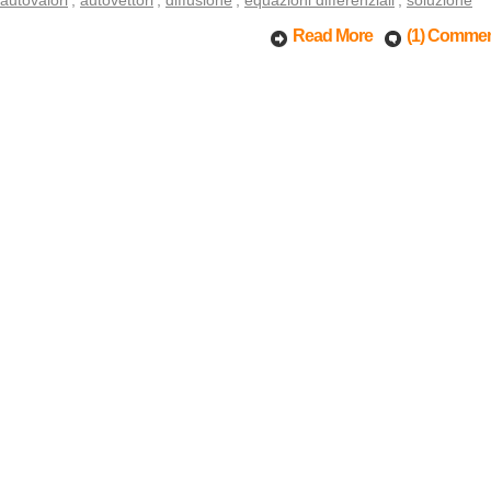
autovalori
,
autovettori
,
diffusione
,
equazioni differenziali
,
soluzione
Read More
(1) Comme