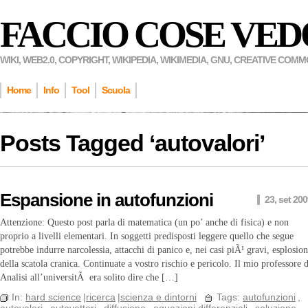
FACCIO COSE VED
WIKI, WEB2.0, COPYRIGHT, WIKIPEDIA, WIKIMEDIA, GNU, CREATIVE COM
Home
Info
Tool
Scuola
Posts Tagged ‘
autovalori
’
Espansione in autofunzioni
23, set 20
Attenzione: Questo post parla di matematica (un po’ anche di fisica) e non
proprio a livelli elementari. In soggetti predisposti leggere quello che segue
potrebbe indurre narcolessia, attacchi di panico e, nei casi piÃ¹ gravi, esplosio
della scatola cranica. Continuate a vostro rischio e pericolo. Il mio professore d
Analisi all’universitÃ era solito dire che […]
In:
hard science
|
ricerca
|
scienza e dintorni
Tags:
autofunzioni
,