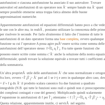
autofunzioni e ciascuna autofunzione ha associato il suo autovalore. Trovare
autovalori ed autofunzioni di un operatore non Ã¨ sempre banale ma Ã¨ quasi
sempre possibile ottenerne senza troppa fatica almeno delle buone
approssimazioni numeriche.
Apparentemente autofunzioni ed equazioni differenziali hanno poco a che vede
le une con le altre ma, in realtÃ , possiamo utilizzare la conoscenza delle prim
per risolvere le seconde. Per farlo sfrutteremo il fatto che l’insieme di tutte le
autofunzioni di un dato operatore forma una
base completa
, ovvero qualunque
funzione su cui l’operatore A possa agire puÃ² essere scritta come somma delle
autofunzioni dell’operatore stesso: f=Î£
a
Î¨
. Fra tutte queste funzioni che
i
i
i
possono essere scritte come somma c’Ã¨ anche la soluzione della nostra equazi
differenziale; quindi trovare la soluzione equivale a trovare tutti i coefficienti a
della sommatoria.
Un’altra proprietÃ utile delle autofunzioni Ã¨ che sono normalizzate e ortogon
fra loro, ovvero <Î¨
|Î¨
> Ã¨ pari ad 1 se i=j e zero in qualunque altro caso, do
i
j
= âˆ« f g dx Ã¨ il prodotto scalara canonico fra due funzioni a quadrato
integrabile (N.B. qui tutte le funzioni sono reali e quindi non ci preoccuperem
dei complessi coniugati e cose del genere). Moltiplicando quindi scalarmente
l’espansione in autofunzioni di f per Î¨
otteniamo < f | Î¨
>=Î£
a
<Î¨
|Î¨
> = a
j
j
i
i
i
j
j
Questa relazione, apparentemente inutile, ci servirÃ nel seguito.