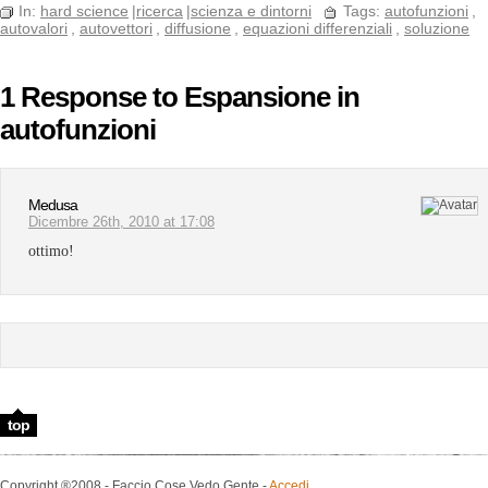
In:
hard science
|
ricerca
|
scienza e dintorni
Tags:
autofunzioni
,
autovalori
,
autovettori
,
diffusione
,
equazioni differenziali
,
soluzione
1 Response to Espansione in
autofunzioni
Medusa
Dicembre 26th, 2010 at 17:08
ottimo!
top
Copyright ®2008 - Faccio Cose Vedo Gente -
Accedi