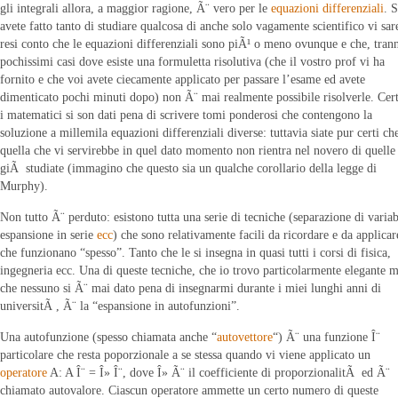
gli integrali allora, a maggior ragione, Ã¨ vero per le
equazioni differenziali
. 
avete fatto tanto di studiare qualcosa di anche solo vagamente scientifico vi sar
resi conto che le equazioni differenziali sono piÃ¹ o meno ovunque e che, tran
pochissimi casi dove esiste una formuletta risolutiva (che il vostro prof vi ha
fornito e che voi avete ciecamente applicato per passare l’esame ed avete
dimenticato pochi minuti dopo) non Ã¨ mai realmente possibile risolverle. Cer
i matematici si son dati pena di scrivere tomi ponderosi che contengono la
soluzione a millemila equazioni differenziali diverse: tuttavia siate pur certi ch
quella che vi servirebbe in quel dato momento non rientra nel novero di quelle
giÃ studiate (immagino che questo sia un qualche corollario della legge di
Murphy).
Non tutto Ã¨ perduto: esistono tutta una serie di tecniche (separazione di variab
espansione in serie
ecc
) che sono relativamente facili da ricordare e da applicar
che funzionano “spesso”. Tanto che le si insegna in quasi tutti i corsi di fisica,
ingegneria ecc. Una di queste tecniche, che io trovo particolarmente elegante 
che nessuno si Ã¨ mai dato pena di insegnarmi durante i miei lunghi anni di
universitÃ , Ã¨ la “espansione in autofunzioni”.
Una autofunzione (spesso chiamata anche “
autovettore
“) Ã¨ una funzione Î¨
particolare che resta poporzionale a se stessa quando vi viene applicato un
operatore
A: A Î¨ = Î» Î¨, dove Î» Ã¨ il coefficiente di proporzionalitÃ ed Ã¨
chiamato autovalore. Ciascun operatore ammette un certo numero di queste