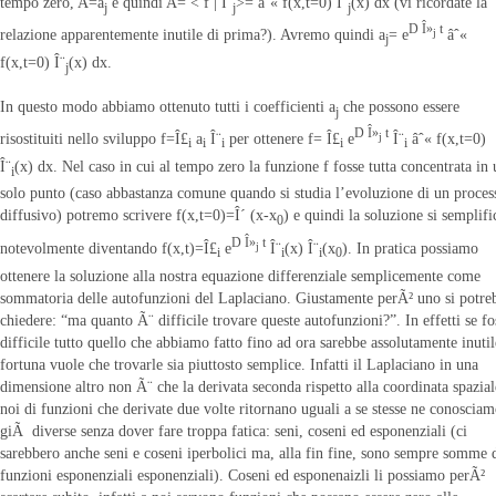
tempo zero, A=a
e quindi A= < f | Î¨
>= âˆ« f(x,t=0) Î¨
(x) dx (vi ricordate la
j
j
j
D Î»
t
relazione apparentemente inutile di prima?). Avremo quindi a
= e
âˆ«
j
j
f(x,t=0) Î¨
(x) dx.
j
In questo modo abbiamo ottenuto tutti i coefficienti a
che possono essere
j
D Î»
t
risostituiti nello sviluppo f=Î£
a
Î¨
per ottenere f= Î£
e
Î¨
âˆ« f(x,t=0)
j
i
i
i
i
i
Î¨
(x) dx. Nel caso in cui al tempo zero la funzione f fosse tutta concentrata in 
i
solo punto (caso abbastanza comune quando si studia l’evoluzione di un proces
diffusivo) potremo scrivere f(x,t=0)=Î´ (x-x
) e quindi la soluzione si semplifi
0
D Î»
t
notevolmente diventando f(x,t)=Î£
e
Î¨
(x) Î¨
(x
). In pratica possiamo
j
i
i
i
0
ottenere la soluzione alla nostra equazione differenziale semplicemente come
sommatoria delle autofunzioni del Laplaciano. Giustamente perÃ² uno si potre
chiedere: “ma quanto Ã¨ difficile trovare queste autofunzioni?”. In effetti se fo
difficile tutto quello che abbiamo fatto fino ad ora sarebbe assolutamente inutil
fortuna vuole che trovarle sia piuttosto semplice. Infatti il Laplaciano in una
dimensione altro non Ã¨ che la derivata seconda rispetto alla coordinata spazial
noi di funzioni che derivate due volte ritornano uguali a se stesse ne conoscia
giÃ diverse senza dover fare troppa fatica: seni, coseni ed esponenziali (ci
sarebbero anche seni e coseni iperbolici ma, alla fin fine, sono sempre somme 
funzioni esponenziali esponenziali). Coseni ed esponenaizli li possiamo perÃ²