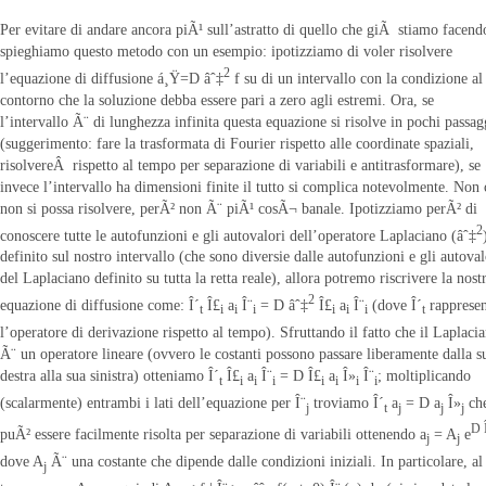
Per evitare di andare ancora piÃ¹ sull’astratto di quello che giÃ stiamo facend
spieghiamo questo metodo con un esempio: ipotizziamo di voler risolvere
2
l’equazione di diffusione á¸Ÿ=D âˆ‡
f su di un intervallo con la condizione al
contorno che la soluzione debba essere pari a zero agli estremi. Ora, se
l’intervallo Ã¨ di lunghezza infinita questa equazione si risolve in pochi passag
(suggerimento: fare la trasformata di Fourier rispetto alle coordinate spaziali,
risolvereÂ rispetto al tempo per separazione di variabili e antitrasformare), se
invece l’intervallo ha dimensioni finite il tutto si complica notevolmente. Non
non si possa risolvere, perÃ² non Ã¨ piÃ¹ cosÃ¬ banale. Ipotizziamo perÃ² di
2
conoscere tutte le autofunzioni e gli autovalori dell’operatore Laplaciano (âˆ‡
definito sul nostro intervallo (che sono diversie dalle autofunzioni e gli autoval
del Laplaciano definito su tutta la retta reale), allora potremo riscrivere la nost
2
equazione di diffusione come: Î´
Î£
a
Î¨
= D âˆ‡
Î£
a
Î¨
(dove Î´
rappresen
t
i
i
i
i
i
i
t
l’operatore di derivazione rispetto al tempo). Sfruttando il fatto che il Laplaci
Ã¨ un operatore lineare (ovvero le costanti possono passare liberamente dalla s
destra alla sua sinistra) otteniamo Î´
Î£
a
Î¨
= D Î£
a
Î»
Î¨
; moltiplicando
t
i
i
i
i
i
i
i
(scalarmente) entrambi i lati dell’equazione per Î¨
troviamo Î´
a
= D a
Î»
ch
j
t
j
j
j
D 
puÃ² essere facilmente risolta per separazione di variabili ottenendo a
= A
e
j
j
dove A
Ã¨ una costante che dipende dalle condizioni iniziali. In particolare, al
j