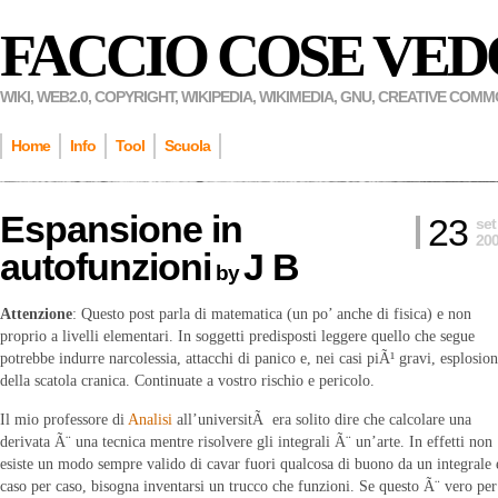
FACCIO COSE VED
WIKI, WEB2.0, COPYRIGHT, WIKIPEDIA, WIKIMEDIA, GNU, CREATIVE COM
Home
Info
Tool
Scuola
Espansione in
23
set
20
autofunzioni
J B
by
Attenzione
: Questo post parla di matematica (un po’ anche di fisica) e non
proprio a livelli elementari. In soggetti predisposti leggere quello che segue
potrebbe indurre narcolessia, attacchi di panico e, nei casi piÃ¹ gravi, esplosio
della scatola cranica. Continuate a vostro rischio e pericolo.
Il mio professore di
Analisi
all’universitÃ era solito dire che calcolare una
derivata Ã¨ una tecnica mentre risolvere gli integrali Ã¨ un’arte. In effetti non
esiste un modo sempre valido di cavar fuori qualcosa di buono da un integrale 
caso per caso, bisogna inventarsi un trucco che funzioni. Se questo Ã¨ vero per