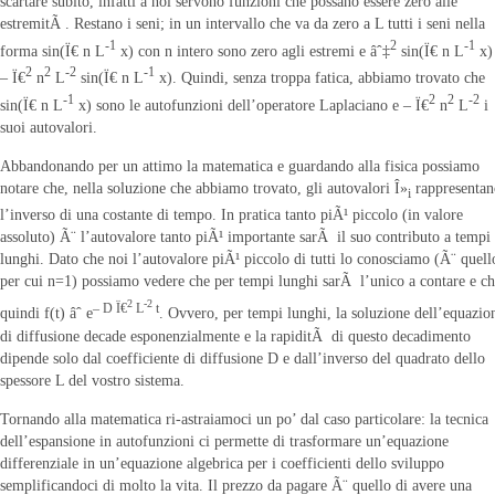
scartare subito, infatti a noi servono funzioni che possano essere zero alle
estremitÃ . Restano i seni; in un intervallo che va da zero a L tutti i seni nella
-1
2
-1
forma sin(Ï€ n L
x) con n intero sono zero agli estremi e âˆ‡
sin(Ï€ n L
x)
2
2
-2
-1
– Ï€
n
L
sin(Ï€ n L
x). Quindi, senza troppa fatica, abbiamo trovato che
-1
2
2
-2
sin(Ï€ n L
x) sono le autofunzioni dell’operatore Laplaciano e – Ï€
n
L
i
suoi autovalori.
Abbandonando per un attimo la matematica e guardando alla fisica possiamo
notare che, nella soluzione che abbiamo trovato, gli autovalori Î»
rappresentan
i
l’inverso di una costante di tempo. In pratica tanto piÃ¹ piccolo (in valore
assoluto) Ã¨ l’autovalore tanto piÃ¹ importante sarÃ il suo contributo a tempi
lunghi. Dato che noi l’autovalore piÃ¹ piccolo di tutti lo conosciamo (Ã¨ quell
per cui n=1) possiamo vedere che per tempi lunghi sarÃ l’unico a contare e c
2
-2
– D Ï€
L
t
quindi f(t) âˆ e
. Ovvero, per tempi lunghi, la soluzione dell’equazio
di diffusione decade esponenzialmente e la rapiditÃ di questo decadimento
dipende solo dal coefficiente di diffusione D e dall’inverso del quadrato dello
spessore L del vostro sistema.
Tornando alla matematica ri-astraiamoci un po’ dal caso particolare: la tecnica
dell’espansione in autofunzioni ci permette di trasformare un’equazione
differenziale in un’equazione algebrica per i coefficienti dello sviluppo
semplificandoci di molto la vita. Il prezzo da pagare Ã¨ quello di avere una