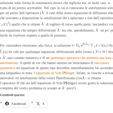
soluzione sotto forma di sommatoria invece che esplicita ma, in molti casi, si
tratta di un prezzo accettabile. Nel caso in cui si conoscano le autofunzioni sol
per un pezzo dell’operatore (Ã¨ il caso della nostra equazione di diffusione dat
che avevamo a disposizione le autofunzioni del Laplaciano e non dell’operatore
2
´
-âˆ‡
) quello che si ottiene Ã¨ di togliere di torno quella parte, lasciandoci co
t
una equazione che sempre differenziale Ã¨ ma che, sperabilmente, Ã¨ un po’ p
facile da risolvere rispetto a quella di partenza.
D Î»
t
Per concludere ritorniamo alla fisica: la soluzione f= Î£
e
Î¨
âˆ« f(x,t=0)
j
i
i
Î¨
(x) dx vale per qualunque equazione differenziale della forma á¸Ÿ=c H f do
i
c Ã¨ una costante numerica e H un
qualunque operatore che ammetta una base 
autofunzioni
. A quelli di voi che hanno almeno un’infarinatura di
meccanica
quantistica
un’equazione di questo tipo dovrebbe immediatamente far accender
una lampadina in testa: l’
equazione di SchrÃ¶dinger
. Infatti, se riuscite a trova
autovalori ed autofunzioni della vostra Hamiltoniana (cosÃ¬ si chiama
l’operatore H che sta nell’equazione di SchrÃ¶dinger) avrete gratis la soluzion
completa del vostro problema (e scusate se Ã¨ poco!).
Condividi questo:
Facebook
X