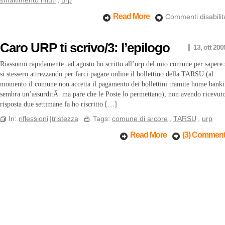
smaltimento rifiuti
,
urp
Read More
Commenti disabilita
Caro URP ti scrivo/3: l’epilogo
13, ott 200
Riassumo rapidamente: ad agosto ho scritto all’urp del mio comune per sapere 
si stessero attrezzando per farci pagare online il bollettino della TARSU (al
momento il comune non accetta il pagamento dei bollettini tramite home banki
sembra un’assurditÃ ma pare che le Poste lo permettano), non avendo ricevut
risposta due settimane fa ho riscritto […]
In:
riflessioni
|
tristezza
Tags:
comune di arcore
,
TARSU
,
urp
Read More
(3) Commen