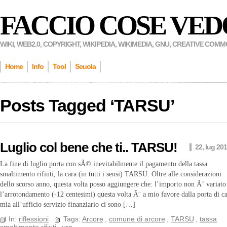
FACCIO COSE VED
WIKI, WEB2.0, COPYRIGHT, WIKIPEDIA, WIKIMEDIA, GNU, CREATIVE COM
Home
Info
Tool
Scuola
Posts Tagged ‘
TARSU
’
Luglio col bene che ti.. TARSU!
22, lug 20
La fine di luglio porta con sÃ© inevitabilmente il pagamento della tassa
smaltimento rifiuti, la cara (in tutti i sensi) TARSU. Oltre alle considerazioni
dello scorso anno, questa volta posso aggiungere che: l’importo non Ã¨ variato
l’arrotondamento (-12 centesimi) questa volta Ã¨ a mio favore dalla porta di c
mia all’ufficio servizio finanziario ci sono […]
In:
riflessioni
Tags:
Arcore
,
comune di arcore
,
TARSU
,
tassa