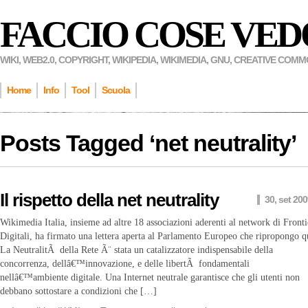
FACCIO COSE VED
WIKI, WEB2.0, COPYRIGHT, WIKIPEDIA, WIKIMEDIA, GNU, CREATIVE COM
Home
Info
Tool
Scuola
Posts Tagged ‘
net neutrality
’
Il rispetto della net neutrality
30, set 20
Wikimedia Italia, insieme ad altre 18 associazioni aderenti al network di Fronti
Digitali, ha firmato una lettera aperta al Parlamento Europeo che ripropongo q
La NeutralitÃ della Rete Ã¨ stata un catalizzatore indispensabile della
concorrenza, dellâ€™innovazione, e delle libertÃ fondamentali
nellâ€™ambiente digitale. Una Internet neutrale garantisce che gli utenti non
debbano sottostare a condizioni che […]