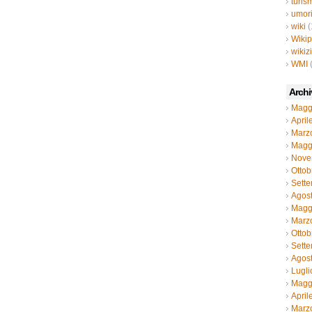
turis
umor
wiki
(
Wiki
wikiz
WMI
Archi
Magg
April
Marz
Magg
Nove
Ottob
Sett
Agos
Magg
Marz
Ottob
Sett
Agos
Lugli
Magg
April
Marz