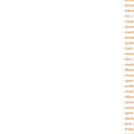
ambi
ancor
bikem
bis
(1
copyr
donn
event
fumet
gratis
hard 
lavor
libri
(
medi
Mila
musi
open
politi
ricer
rifles
scien
socia
sport
start
tech
(
triste