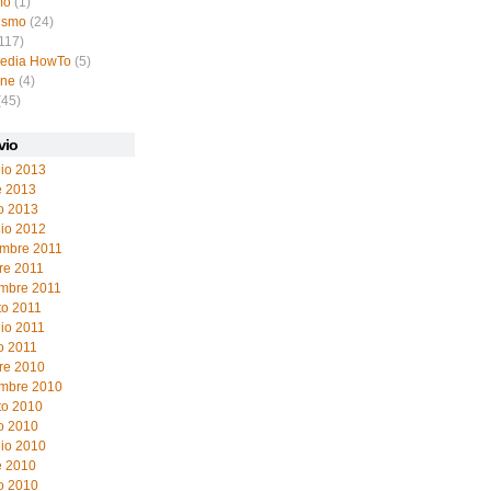
mo
(1)
ismo
(24)
117)
pedia HowTo
(5)
ine
(4)
(45)
vio
io 2013
e 2013
o 2013
io 2012
mbre 2011
re 2011
embre 2011
to 2011
io 2011
o 2011
re 2010
embre 2010
to 2010
o 2010
io 2010
e 2010
o 2010