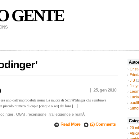
O GENTE
MONS
odinger
’
Autor
Crist
Fried
J B
(1
Jolly
)
25, gen 2010
Leom
Luci
 ne era uno dall’improbabile nome La mucca di SchrÃ¶dinger che sembrava
paul
po un piccolo numero di copie (cinque o sei) dei loro […]
Simo
rodinger
,
OGM
,
recensione
,
tra leggende e realtÃ
Categ
Read More
(2) Comments
20 mi
Afric