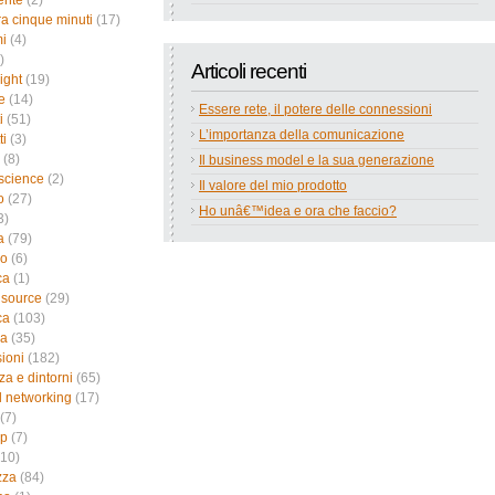
ente
(2)
a cinque minuti
(17)
i
(4)
)
Articoli recenti
ight
(19)
e
(14)
Essere rete, il potere delle connessioni
i
(51)
L’importanza della comunicazione
ti
(3)
(8)
Il business model e la sua generazione
science
(2)
Il valore del mio prodotto
o
(27)
Ho unâ€™idea e ora che faccio?
3)
a
(79)
no
(6)
ca
(1)
 source
(29)
ca
(103)
ca
(35)
sioni
(182)
za e dintorni
(65)
l networking
(17)
(7)
up
(7)
10)
zza
(84)