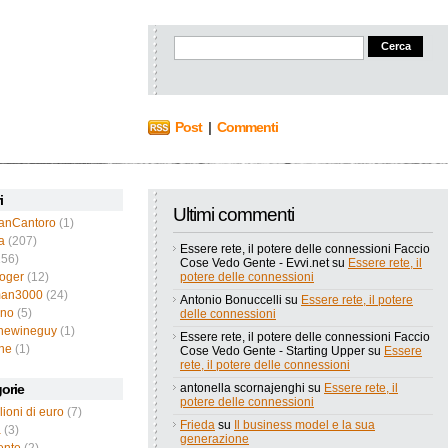
Post
|
Commenti
i
Ultimi commenti
ianCantoro
(1)
a
(207)
Essere rete, il potere delle connessioni Faccio
56)
Cose Vedo Gente - Evvi.net
su
Essere rete, il
roger
(12)
potere delle connessioni
an3000
(24)
Antonio Bonuccelli
su
Essere rete, il potere
ano
(5)
delle connessioni
thewineguy
(1)
Essere rete, il potere delle connessioni Faccio
ne
(1)
Cose Vedo Gente - Starting Upper
su
Essere
rete, il potere delle connessioni
orie
antonella scornajenghi
su
Essere rete, il
potere delle connessioni
lioni di euro
(7)
Frieda
su
Il business model e la sua
a
(3)
generazione