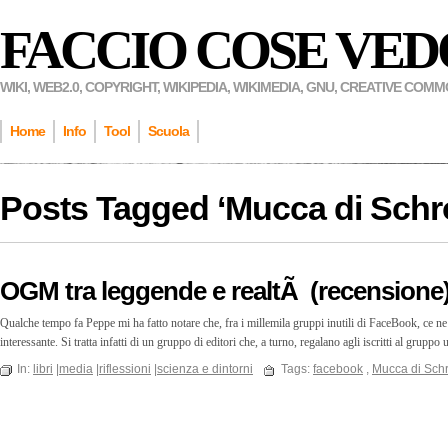
FACCIO COSE VED
WIKI, WEB2.0, COPYRIGHT, WIKIPEDIA, WIKIMEDIA, GNU, CREATIVE COM
Home
Info
Tool
Scuola
Posts Tagged ‘
Mucca di Schr
OGM tra leggende e realtÃ (recensione
Qualche tempo fa Peppe mi ha fatto notare che, fra i millemila gruppi inutili di FaceBook, ce
interessante. Si tratta infatti di un gruppo di editori che, a turno, regalano agli iscritti al grup
In:
libri
|
media
|
riflessioni
|
scienza e dintorni
Tags:
facebook
,
Mucca di Sch