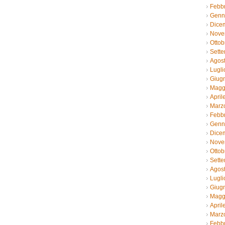
Febb
Genn
Dice
Nove
Ottob
Sett
Agos
Lugli
Giug
Magg
April
Marz
Febb
Genn
Dice
Nove
Ottob
Sett
Agos
Lugli
Giug
Magg
April
Marz
Febb