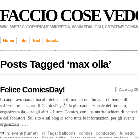
FACCIO COSE VED
WIKI, WEB2.0, COPYRIGHT, WIKIPEDIA, WIKIMEDIA, GNU, CREATIVE COM
Home
Info
Tool
Scuola
Posts Tagged ‘
max olla
’
Felice ComicsDay!
21, mag 2
Lo auguravo stamattina ai miei contatti, ma poi non ho avuto il tempo di
soffermarmici sopra. Il ComicsDay Ã¨ la giornata nazionale del fumetto,
organizzata da – tra gli altri – Lucca Comics, con una nutrita schiera di patroci
e collaboratori. Sul sito e sul blog ci sono tutte le informazioni per gli eventi
organizzati […]
In:
eventi
|
fumetti
Tags:
balloons
,
comics
,
comicsday
,
fumetto
,