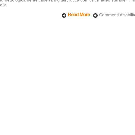
fumettologicamente
,
liberta digitali
,
lucca comics
,
matteo stefanelli
,
m
olla
Read More
Commenti disabilita