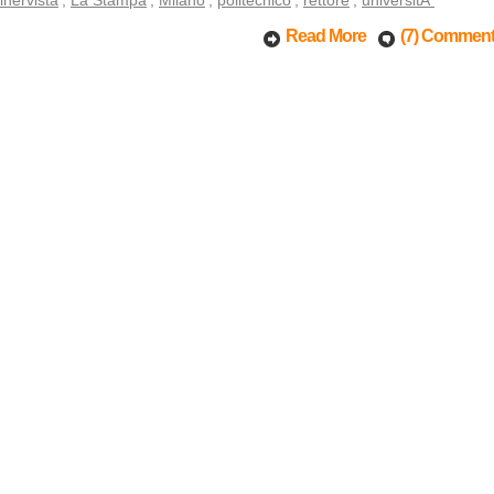
inervista
,
La Stampa
,
Milano
,
politecnico
,
rettore
,
universitÃ
Read More
(7) Commen