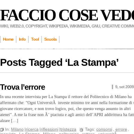
FACCIO COSE VED
WIKI, WEB2.0, COPYRIGHT, WIKIPEDIA, WIKIMEDIA, GNU, CREATIVE COM
Home
Info
Tool
Scuola
Posts Tagged ‘
La Stampa
’
Trova l’errore
9, set 2009
In una recente intervista per La Stampa il rettore del Politecnico di Milano ha
affermato che: “Ogni UniversitÃ investe minimo tre anni nella formazione di
giovane ricercatore, e non trovo logico, poi, che questo venga assunto in altri
atenei“. A me la frase non Ã¨ piaciuta e agli amici dell’APRI addirittura ha fat
alzare […]
In:
Milano
|
ricerca
|
riflessioni
|
tristezza
Tags:
consorsi
,
errore
,