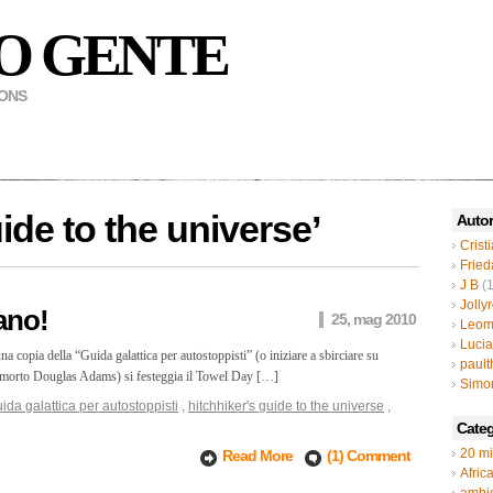
O GENTE
MONS
uide to the universe
’
Autor
Crist
Fried
J B
(1
Jolly
ano!
25, mag 2010
Leom
Luci
na copia della “Guida galattica per autostoppisti” (o iniziare a sbirciare su
paul
¨ morto Douglas Adams) si festeggia il Towel Day […]
Simo
ida galattica per autostoppisti
,
hitchhiker's guide to the universe
,
Categ
20 mi
Read More
(1) Comment
Afric