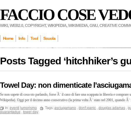
FACCIO COSE VED
WIKI, WEB2.0, COPYRIGHT, WIKIPEDIA, WIKIMEDIA, GNU, CREATIVE COM
Home
Info
Tool
Scuola
Posts Tagged ‘
hitchhiker’s g
Towel Day: non dimenticate l’asciugam
Se non sapete di cosa sto parlando, forse Ã¨ il caso di fare una scappata in libreria e comprare u
Wikipedia). Oggi per il decimo anno consecutivo (la prima volta Ã¨ stato nel 2001, quando Ã
In:
eventi
|
umorismo
Tags:
asciugamano
,
don't panic
,
douglas adamas
,
gu
quarantadue
,
towel day