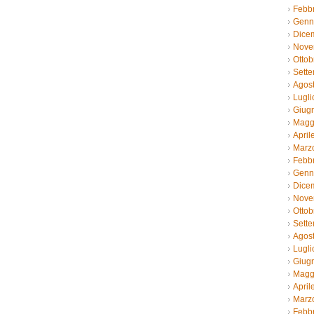
Febb
Genn
Dice
Nove
Ottob
Sett
Agos
Lugli
Giug
Magg
April
Marz
Febb
Genn
Dice
Nove
Ottob
Sett
Agos
Lugli
Giug
Magg
April
Marz
Febb