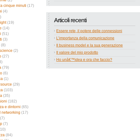
ente
(2)
a cinque minuti
(17)
i
(4)
)
Articoli recenti
ight
(19)
e
(14)
Essere rete, il potere delle connessioni
i
(51)
L’importanza della comunicazione
ti
(3)
(8)
Il business model e la sua generazione
science
(2)
Il valore del mio prodotto
o
(27)
Ho unâ€™idea e ora che faccio?
3)
a
(79)
no
(6)
ca
(1)
 source
(29)
ca
(103)
ca
(35)
sioni
(182)
za e dintorni
(65)
l networking
(17)
(7)
up
(7)
10)
zza
(84)