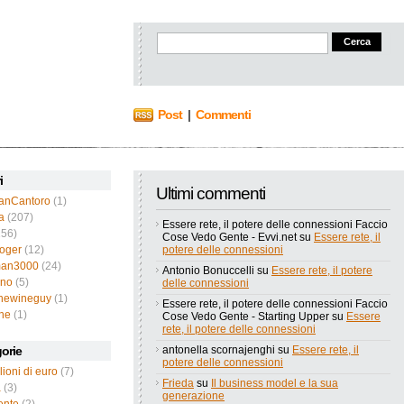
Post
|
Commenti
i
Ultimi commenti
ianCantoro
(1)
a
(207)
Essere rete, il potere delle connessioni Faccio
56)
Cose Vedo Gente - Evvi.net
su
Essere rete, il
roger
(12)
potere delle connessioni
an3000
(24)
Antonio Bonuccelli
su
Essere rete, il potere
ano
(5)
delle connessioni
thewineguy
(1)
Essere rete, il potere delle connessioni Faccio
ne
(1)
Cose Vedo Gente - Starting Upper
su
Essere
rete, il potere delle connessioni
orie
antonella scornajenghi
su
Essere rete, il
potere delle connessioni
lioni di euro
(7)
Frieda
su
Il business model e la sua
a
(3)
generazione