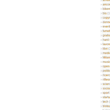
ambi
ancor
bikem
bis
(1
copyr
donn
event
fumet
gratis
hard 
lavor
libri
(
medi
Mila
musi
open
politi
ricer
rifles
scien
socia
sport
start
tech
(
triste