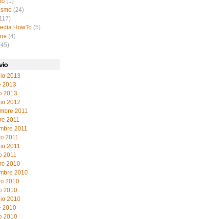
mo
(1)
ismo
(24)
117)
pedia HowTo
(5)
ine
(4)
(45)
vio
io 2013
e 2013
o 2013
io 2012
mbre 2011
re 2011
embre 2011
to 2011
io 2011
o 2011
re 2010
embre 2010
to 2010
o 2010
io 2010
e 2010
o 2010