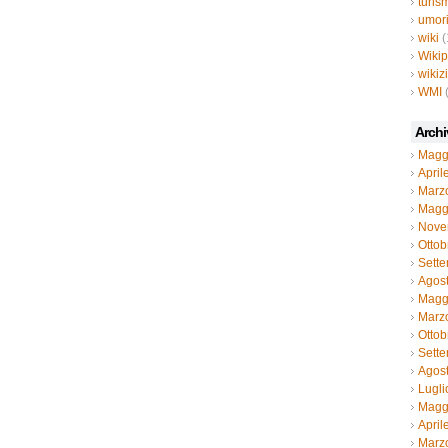
turis
umor
wiki
(
Wiki
wikiz
WMI
Archi
Magg
April
Marz
Magg
Nove
Ottob
Sett
Agos
Magg
Marz
Ottob
Sett
Agos
Lugli
Magg
April
Marz