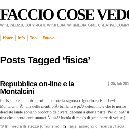
FACCIO COSE VED
WIKI, WEB2.0, COPYRIGHT, WIKIPEDIA, WIKIMEDIA, GNU, CREATIVE COM
Home
Info
Tool
Scuola
Posts Tagged ‘
fisica
’
Repubblica on-line e la
25, feb 20
Montalcini
Io rispetto ed ammiro profondamente la signora (signorina?) Rita Levi
Montalcini. Ãˆ una delle menti piÃ¹ brillanti e piÃ¹ determinate che le nostre
desolate lande abbiano prodotto da diversi decenni a questa parte. Per di piÃ¹ 
tipa che a cento anni suonati Ã¨ piÃ¹ lucida di me (o di gran parte di voi se [
In:
media
|
tristezza
|
umorismo
Tags:
assegno di ricerca
,
fiscia
,