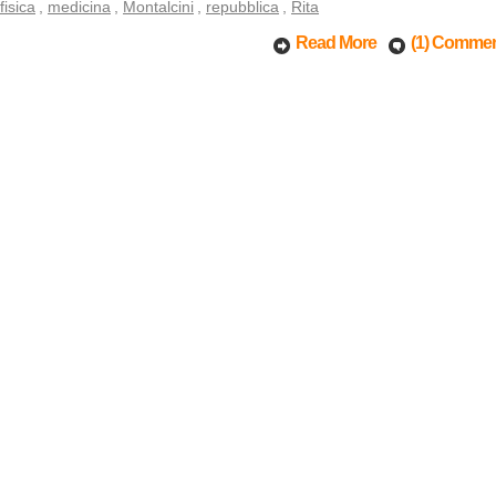
fisica
,
medicina
,
Montalcini
,
repubblica
,
Rita
Read More
(1) Comme