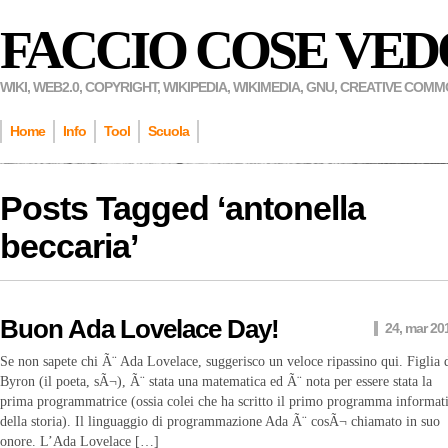
FACCIO COSE VED
WIKI, WEB2.0, COPYRIGHT, WIKIPEDIA, WIKIMEDIA, GNU, CREATIVE COM
Home
Info
Tool
Scuola
Posts Tagged ‘
antonella
beccaria
’
Buon Ada Lovelace Day!
24, mar 20
Se non sapete chi Ã¨ Ada Lovelace, suggerisco un veloce ripassino qui. Figlia 
Byron (il poeta, sÃ¬), Ã¨ stata una matematica ed Ã¨ nota per essere stata la
prima programmatrice (ossia colei che ha scritto il primo programma informat
della storia). Il linguaggio di programmazione Ada Ã¨ cosÃ¬ chiamato in suo
onore. L’Ada Lovelace […]