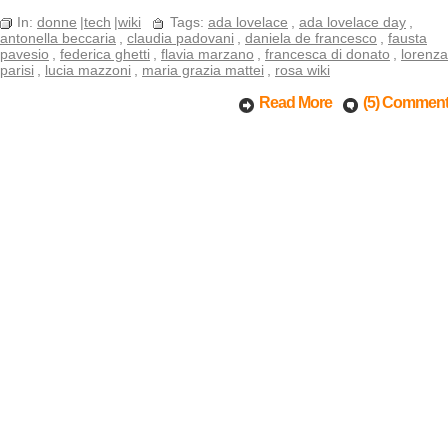
In:
donne
|
tech
|
wiki
Tags:
ada lovelace
,
ada lovelace day
,
antonella beccaria
,
claudia padovani
,
daniela de francesco
,
fausta
pavesio
,
federica ghetti
,
flavia marzano
,
francesca di donato
,
lorenza
parisi
,
lucia mazzoni
,
maria grazia mattei
,
rosa wiki
Read More
(5) Commen