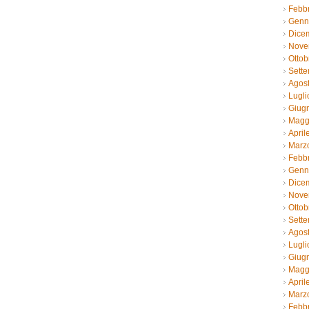
Febb
Genn
Dice
Nove
Ottob
Sett
Agos
Lugli
Giug
Magg
April
Marz
Febb
Genn
Dice
Nove
Ottob
Sett
Agos
Lugli
Giug
Magg
April
Marz
Febb