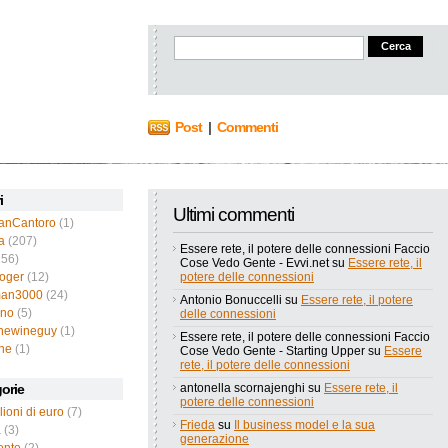
Post
|
Commenti
i
Ultimi commenti
ianCantoro
(1)
a
(207)
Essere rete, il potere delle connessioni Faccio
56)
Cose Vedo Gente - Evvi.net
su
Essere rete, il
roger
(12)
potere delle connessioni
an3000
(24)
Antonio Bonuccelli
su
Essere rete, il potere
ano
(5)
delle connessioni
thewineguy
(1)
Essere rete, il potere delle connessioni Faccio
ne
(1)
Cose Vedo Gente - Starting Upper
su
Essere
rete, il potere delle connessioni
orie
antonella scornajenghi
su
Essere rete, il
potere delle connessioni
lioni di euro
(7)
Frieda
su
Il business model e la sua
a
(3)
generazione