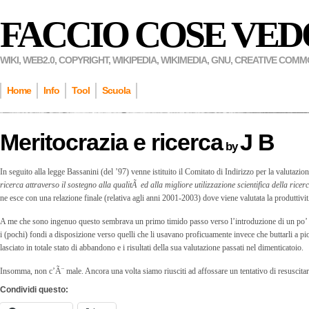
FACCIO COSE VED
WIKI, WEB2.0, COPYRIGHT, WIKIPEDIA, WIKIMEDIA, GNU, CREATIVE COM
Home
Info
Tool
Scuola
Meritocrazia e ricerca
J B
by
In seguito alla legge Bassanini (del ’97) venne istituito il Comitato di Indirizzo per la valutazio
ricerca attraverso il sostegno alla qualitÃ ed alla migliore utilizzazione scientifica della rice
ne esce con una relazione finale (relativa agli anni 2001-2003) dove viene valutata la produttivit
A me che sono ingenuo questo sembrava un primo timido passo verso l’introduzione di un po’ di 
i (pochi) fondi a disposizione verso quelli che li usavano proficuamente invece che buttarli a pio
lasciato in totale stato di abbandono e i risultati della sua valutazione passati nel dimenticatoio.
Insomma, non c’Ã¨ male. Ancora una volta siamo riusciti ad affossare un tentativo di resuscitar
Condividi questo: