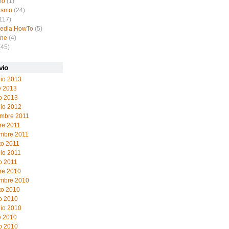
mo
(1)
ismo
(24)
117)
pedia HowTo
(5)
ine
(4)
(45)
vio
io 2013
e 2013
o 2013
io 2012
mbre 2011
re 2011
embre 2011
to 2011
io 2011
o 2011
re 2010
embre 2010
to 2010
o 2010
io 2010
e 2010
o 2010