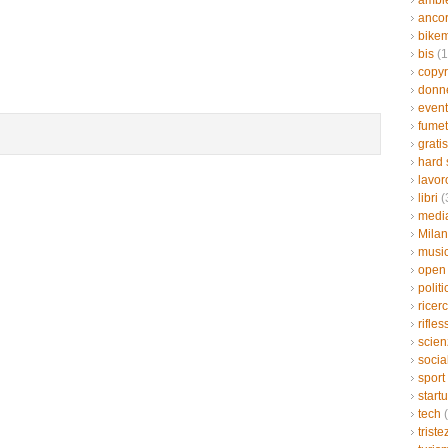
ambi
ancor
bikem
bis
(1
copyr
donn
event
fumet
gratis
hard 
lavor
libri
(
medi
Mila
musi
open
politi
ricer
rifles
scien
socia
sport
start
tech
(
triste