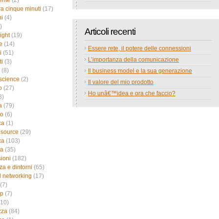
ente
(2)
a cinque minuti
(17)
i
(4)
)
Articoli recenti
ight
(19)
e
(14)
Essere rete, il potere delle connessioni
i
(51)
L’importanza della comunicazione
ti
(3)
(8)
Il business model e la sua generazione
science
(2)
Il valore del mio prodotto
o
(27)
Ho unâ€™idea e ora che faccio?
3)
a
(79)
no
(6)
ca
(1)
 source
(29)
ca
(103)
ca
(35)
sioni
(182)
za e dintorni
(65)
l networking
(17)
(7)
up
(7)
10)
zza
(84)