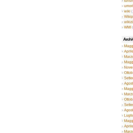
turis
umor
wiki
(
Wiki
wikiz
WMI
Archi
Magg
April
Marz
Magg
Nove
Ottob
Sett
Agos
Magg
Marz
Ottob
Sett
Agos
Lugli
Magg
April
Marz