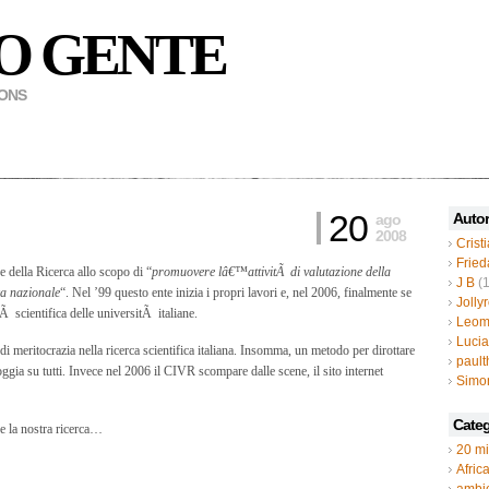
O GENTE
MONS
20
Autor
ago
2008
Crist
Fried
ne della Ricerca allo scopo di “
promuovere lâ€™attivitÃ di valutazione della
J B
(1
rca nazionale
“. Nel ’99 questo ente inizia i propri lavori e, nel 2006, finalmente se
Jolly
Ã scientifica delle universitÃ italiane.
Leom
Luci
meritocrazia nella ricerca scientifica italiana. Insomma, un metodo per dirottare
paul
ggia su tutti. Invece nel 2006 il CIVR scompare dalle scene, il sito internet
Simo
Categ
e la nostra ricerca…
20 mi
Afric