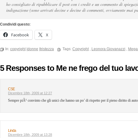
ho consigliato di ripubblicare il post con i credit e un commento di spiegaz
indignazione (sono arrivati decine e decine di commenti, ovviamente mai pu
Condividi questo:
Facebook
X
In:
copyright
|
donne
|
tristezza
Tags:
Copyright
,
Leonora Giovanazzi
,
Mega
5 Responses to Me ne frego del tuo lav
CSE
Dicembre 18th, 2009 at 12:27
Sempre piÃ¹ convinto che gli unici che hanno un po’ di rispetto per il pieno diritto di aut
Linda
Dicembre 18th, 2009 at 13:28