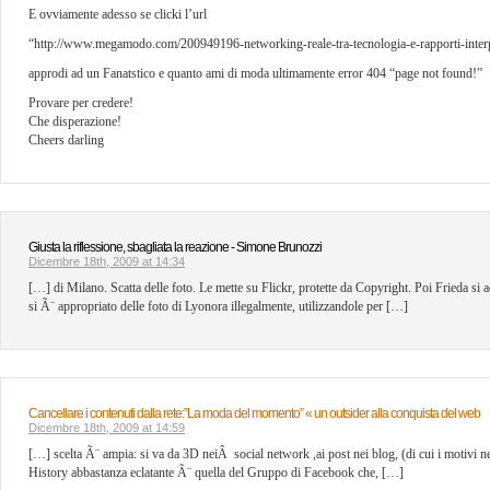
E ovviamente adesso se clicki l’url
“http://www.megamodo.com/200949196-networking-reale-tra-tecnologia-e-rapporti-interp
approdi ad un Fanatstico e quanto ami di moda ultimamente error 404 “page not found!”
Provare per credere!
Che disperazione!
Cheers darling
Giusta la riflessione, sbagliata la reazione - Simone Brunozzi
Dicembre 18th, 2009 at 14:34
[…] di Milano. Scatta delle foto. Le mette su Flickr, protette da Copyright. Poi Frieda si
si Ã¨ appropriato delle foto di Lyonora illegalmente, utilizzandole per […]
Cancellare i contenuti dalla rete:”La moda del momento” « un outsider alla conquista del web
Dicembre 18th, 2009 at 14:59
[…] scelta Ã¨ ampia: si va da 3D neiÂ social network ,ai post nei blog, (di cui i motivi n
History abbastanza eclatante Ã¨ quella del Gruppo di Facebook che, […]