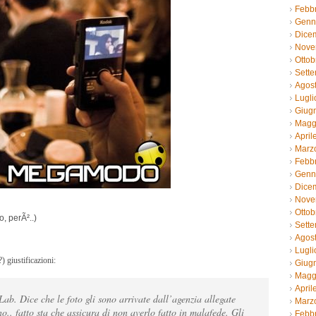
Febb
Genn
Dice
Nove
Ottob
Sett
Agos
Lugli
Giug
Magg
April
Marz
Febb
Genn
Dice
Nove
Ottob
o, perÃ²..)
Sett
Agos
Lugli
) giustificazioni:
Giug
Magg
April
ab. Dice che le foto gli sono arrivate dall’agenzia allegate
Marz
o.. fatto sta che assicura di non averlo fatto in malafede. Gli
Febb