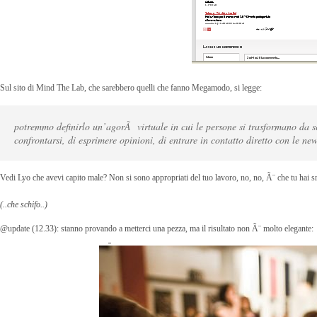
Sul sito di Mind The Lab, che sarebbero quelli che fanno Megamodo, si legge:
potremmo definirlo un’agorÃ virtuale in cui le persone si trasformano da sem
confrontarsi, di esprimere opinioni, di entrare in contatto diretto con le news
Vedi Lyo che avevi capito male? Non si sono appropriati del tuo lavoro, no, no, Ã¨ che tu hai s
(..che schifo..)
@update (12.33): stanno provando a metterci una pezza, ma il risultato non Ã¨ molto elegante: