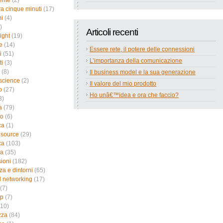
ente
(2)
a cinque minuti
(17)
i
(4)
)
Articoli recenti
ight
(19)
e
(14)
Essere rete, il potere delle connessioni
i
(51)
L’importanza della comunicazione
ti
(3)
(8)
Il business model e la sua generazione
science
(2)
Il valore del mio prodotto
o
(27)
Ho unâ€™idea e ora che faccio?
3)
a
(79)
no
(6)
ca
(1)
 source
(29)
ca
(103)
ca
(35)
sioni
(182)
za e dintorni
(65)
l networking
(17)
(7)
up
(7)
10)
zza
(84)