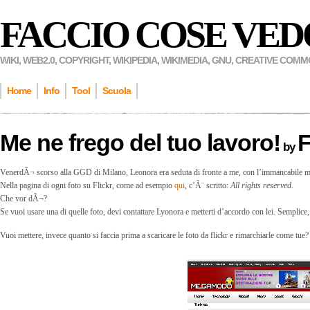
FACCIO COSE VED
WIKI, WEB2.0, COPYRIGHT, WIKIPEDIA, WIKIMEDIA, GNU, CREATIVE COM
Home
Info
Tool
Scuola
Me ne frego del tuo lavoro!
F
by
VenerdÃ¬ scorso alla GGD di Milano, Leonora era seduta di fronte a me, con l’immancabile m
Nella pagina di ogni foto su Flickr, come ad esempio
qui
, c’Ã¨ scritto:
All rights reserved
.
Che vor dÃ¬?
Se vuoi usare una di quelle foto, devi contattare Lyonora e metterti d’accordo con lei. Semplice
Vuoi mettere, invece quanto si faccia prima a scaricare le foto da flickr e rimarchiarle come tue?