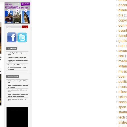
ambi
ancor
bikem
bis
(1
copyr
donn
event
fumet
gratis
hard 
lavor
libri
(
medi
Mila
musi
open
politi
ricer
rifles
scien
socia
sport
start
tech
(
triste