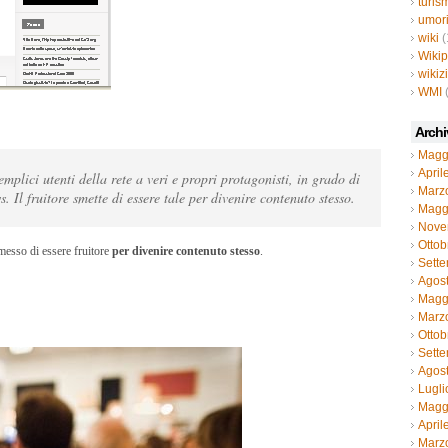
turis
umor
wiki
(
Wiki
wikiz
WMI
Archi
Magg
April
plici utenti della rete a veri e propri protagonisti, in grado di
Marz
. Il fruitore smette di essere tale per divenire contenuto stesso.
Magg
Nove
Ottob
messo di essere fruitore
per divenire contenuto stesso
.
Sett
Agos
Magg
Marz
Ottob
Sett
Agos
Lugli
Magg
April
Marz