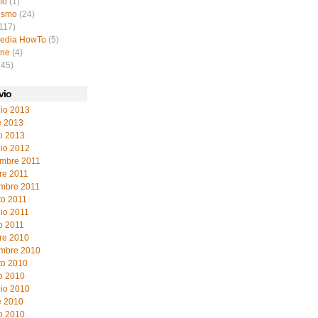
mo
(1)
ismo
(24)
117)
pedia HowTo
(5)
ine
(4)
(45)
vio
io 2013
e 2013
o 2013
io 2012
mbre 2011
re 2011
embre 2011
to 2011
io 2011
o 2011
re 2010
embre 2010
to 2010
o 2010
io 2010
e 2010
o 2010