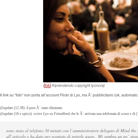
Il link su “foto” non porta all’account Flickr di Lyo, ma Ã¨ pubblicitario (ok, automatic
@update (12.38): il post Ã¨ stato eliminato.
@update (16 e spicci): scrive Lyo su Friendfeed che le Ã¨ arrivata una telefonata di scuse e di (?
sono stata al telefono 30 minuti con l’amministratore delegato di Mind the L
all’articolo e ha dato per scontato di poterle usare.. Mi sembra un po’ stran