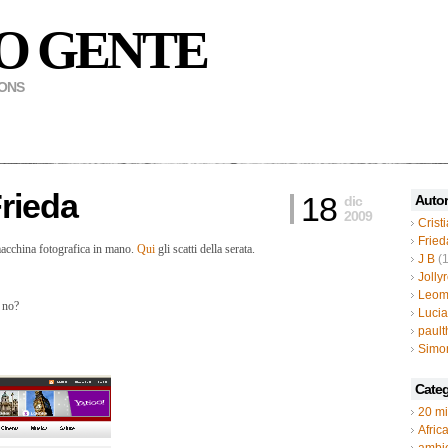
O GENTE
MONS
rieda
18
Autor
dic
2009
Crist
Fried
acchina fotografica in mano.
Qui
gli scatti della serata.
J B
(1
Jolly
Leom
, no?
Luci
paul
Simo
Categ
20 mi
Afric