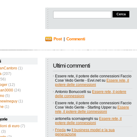
Post
|
Commenti
i
Ultimi commenti
ianCantoro
(1)
a
(207)
Essere rete, il potere delle connessioni Faccio
56)
Cose Vedo Gente - Evvi.net
su
Essere rete, il
roger
(12)
potere delle connessioni
an3000
(24)
Antonio Bonuccelli
su
Essere rete, il potere
ano
(5)
delle connessioni
thewineguy
(1)
Essere rete, il potere delle connessioni Faccio
ne
(1)
Cose Vedo Gente - Starting Upper
su
Essere
rete, il potere delle connessioni
orie
antonella scornajenghi
su
Essere rete, il
potere delle connessioni
lioni di euro
(7)
Frieda
su
Il business model e la sua
a
(3)
generazione