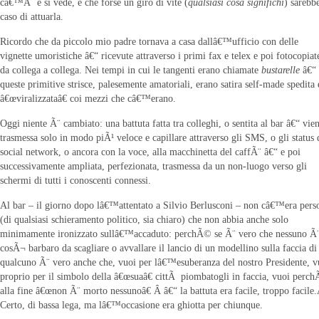
câ€™Ã¨ e si vede, e che forse un giro di vite (
qualsiasi cosa significhi
) sarebbe
caso di attuarla.
Ricordo che da piccolo mio padre tornava a casa dallâ€™ufficio con delle
vignette umoristiche â€“ ricevute attraverso i primi fax e telex e poi fotocopiat
da collega a collega. Nei tempi in cui le tangenti erano chiamate
bustarelle
â€“
queste primitive strisce, palesemente amatoriali, erano satira self-made spedita 
â€œviralizzataâ€ coi mezzi che câ€™erano.
Oggi niente Ã¨ cambiato: una battuta fatta tra colleghi, o sentita al bar â€“ vie
trasmessa solo in modo piÃ¹ veloce e capillare attraverso gli SMS, o gli status 
social network, o ancora con la voce, alla macchinetta del caffÃ¨ â€“ e poi
successivamente ampliata, perfezionata, trasmessa da un non-luogo verso gli
schermi di tutti i conoscenti connessi.
Al bar – il giorno dopo lâ€™attentato a Silvio Berlusconi – non câ€™era pers
(di qualsiasi schieramento politico, sia chiaro) che non abbia anche solo
minimamente ironizzato sullâ€™accaduto: perchÃ© se Ã¨ vero che nessuno Ã
cosÃ¬ barbaro da scagliare o avvallare il lancio di un modellino sulla faccia di
qualcuno Ã¨ vero anche che, vuoi per lâ€™esuberanza del nostro Presidente, v
proprio per il simbolo della â€œsuaâ€ cittÃ piombatogli in faccia, vuoi perc
alla fine â€œnon Ã¨ morto nessunoâ€ Â â€“ la battuta era facile, troppo facile
Certo, di bassa lega, ma lâ€™occasione era ghiotta per chiunque.