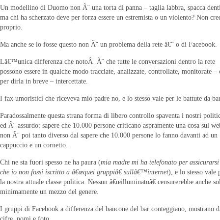
Un modellino di Duomo non Ã¨ una torta di panna – taglia labbra, spacca dent
ma chi ha scherzato deve per forza essere un estremista o un violento? Non cre
proprio.
Ma anche se lo fosse questo non Ã¨ un problema della rete â€“ o di Facebook.
Lâ€™unica differenza che notoÂ Ã¨ che tutte le conversazioni dentro la rete
possono essere in qualche modo tracciate, analizzate, controllate, monitorate – 
per dirla in breve – intercettate.
I fax umoristici che riceveva mio padre no, e lo stesso vale per le battute da bar
Paradossalmente questa strana forma di libero controllo spaventa i nostri politic
ed Ã¨ assurdo: sapere che 10.000 persone criticano aspramente una cosa sul we
non Ã¨ poi tanto diverso dal sapere che 10.000 persone lo fanno davanti ad un
cappuccio e un cornetto.
Chi ne sta fuori spesso ne ha paura (
mia madre mi ha telefonato per assicurarsi
che io non fossi iscritto a â€œquei gruppiâ€ sullâ€™internet
), e lo stesso vale 
la nostra attuale classe politica. Nessun â€œilluminatoâ€ censurerebbe anche so
minimamente un mezzo del genere.
I gruppi di Facebook a differenza del bancone del bar conteggiano, mostrano da
cifre, nomi e foto.