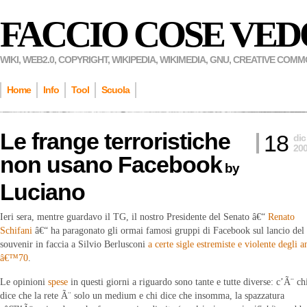
FACCIO COSE VED
WIKI, WEB2.0, COPYRIGHT, WIKIPEDIA, WIKIMEDIA, GNU, CREATIVE COM
Home
Info
Tool
Scuola
Le frange terroristiche
18
dic
20
non usano Facebook
by
Luciano
Ieri sera, mentre guardavo il TG, il nostro Presidente del Senato â€“
Renato
Schifani
â€“ ha paragonato gli ormai famosi gruppi di Facebook sul lancio del
souvenir in faccia a Silvio Berlusconi
a certe sigle estremiste e violente degli a
â€™70
.
Le opinioni
spese
in questi giorni a riguardo sono tante e tutte diverse: c’Ã¨ ch
dice che la rete Ã¨ solo un medium e chi dice che insomma, la spazzatura