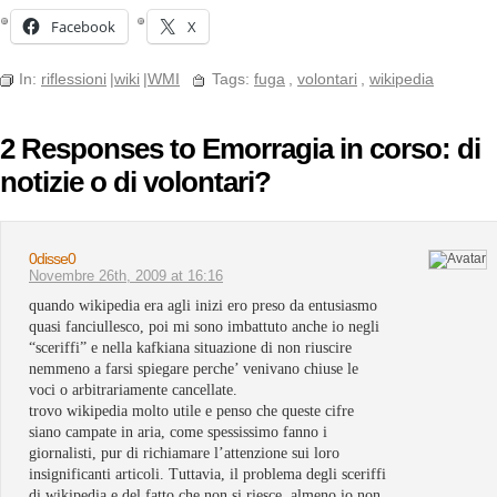
Facebook
X
In:
riflessioni
|
wiki
|
WMI
Tags:
fuga
,
volontari
,
wikipedia
2 Responses to Emorragia in corso: di
notizie o di volontari?
0disse0
Novembre 26th, 2009 at 16:16
quando wikipedia era agli inizi ero preso da entusiasmo
quasi fanciullesco, poi mi sono imbattuto anche io negli
“sceriffi” e nella kafkiana situazione di non riuscire
nemmeno a farsi spiegare perche’ venivano chiuse le
voci o arbitrariamente cancellate.
trovo wikipedia molto utile e penso che queste cifre
siano campate in aria, come spessissimo fanno i
giornalisti, pur di richiamare l’attenzione sui loro
insignificanti articoli. Tuttavia, il problema degli sceriffi
di wikipedia e del fatto che non si riesce, almeno io non