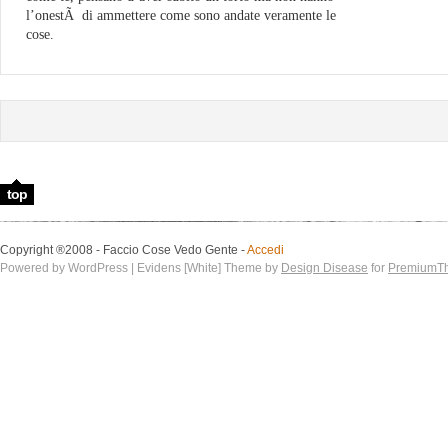
l’onestÃ di ammettere come sono andate veramente le
cose.
top
Copyright ®2008 - Faccio Cose Vedo Gente -
Accedi
Powered by WordPress | Evidens [White] Theme by
Design Disease
for
PremiumT