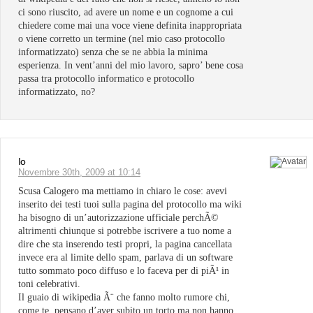
ci sono riuscito, ad avere un nome e un cognome a cui
chiedere come mai una voce viene definita inappropriata
o viene corretto un termine (nel mio caso protocollo
informatizzato) senza che se ne abbia la minima
esperienza. In vent’anni del mio lavoro, sapro’ bene cosa
passa tra protocollo informatico e protocollo
informatizzato, no?
Io
Novembre 30th, 2009 at 10:14
Scusa Calogero ma mettiamo in chiaro le cose: avevi
inserito dei testi tuoi sulla pagina del protocollo ma wiki
ha bisogno di un’autorizzazione ufficiale perchÃ©
altrimenti chiunque si potrebbe iscrivere a tuo nome a
dire che sta inserendo testi propri, la pagina cancellata
invece era al limite dello spam, parlava di un software
tutto sommato poco diffuso e lo faceva per di piÃ¹ in
toni celebrativi.
Il guaio di wikipedia Ã¨ che fanno molto rumore chi,
come te, pensano d’aver subito un torto ma non hanno