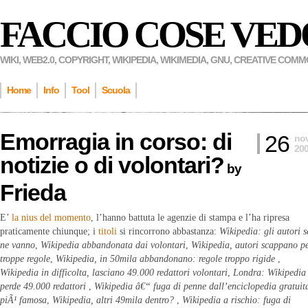
FACCIO COSE VED
WIKI, WEB2.0, COPYRIGHT, WIKIPEDIA, WIKIMEDIA, GNU, CREATIVE COM
Home
Info
Tool
Scuola
Emorragia in corso: di
26
no
20
notizie o di volontari?
by
Frieda
E’
la nius del momento
, l’hanno battuta le agenzie di stampa e l’ha ripresa
praticamente chiunque; i
titoli
si rincorrono abbastanza:
Wikipedia: gli autori s
ne vanno
,
Wikipedia abbandonata dai volontari
,
Wikipedia, autori scappano p
troppe regole
,
Wikipedia, in 50mila abbandonano: regole troppo rigide
,
Wikipedia in difficolta, lasciano 49.000 redattori volontari
,
Londra: Wikipedia
perde 49.000 redattori
,
Wikipedia â€“ fuga di penne dall’enciclopedia gratuit
piÃ¹ famosa
,
Wikipedia, altri 49mila dentro?
,
Wikipedia a rischio: fuga di