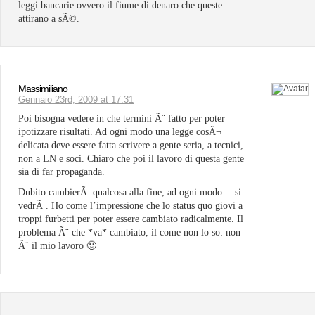
leggi bancarie ovvero il fiume di denaro che queste
attirano a sÃ©.
Massimiliano
Gennaio 23rd, 2009 at 17:31
Poi bisogna vedere in che termini Ã¨ fatto per poter
ipotizzare risultati. Ad ogni modo una legge cosÃ¬
delicata deve essere fatta scrivere a gente seria, a tecnici,
non a LN e soci. Chiaro che poi il lavoro di questa gente
sia di far propaganda.
Dubito cambierÃ qualcosa alla fine, ad ogni modo… si
vedrÃ . Ho come l’impressione che lo status quo giovi a
troppi furbetti per poter essere cambiato radicalmente. Il
problema Ã¨ che *va* cambiato, il come non lo so: non
Ã¨ il mio lavoro 🙂