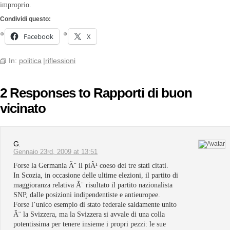
improprio.
Condividi questo:
Facebook
X
In:
politica
|
riflessioni
2 Responses to Rapporti di buon
vicinato
G.
Gennaio 23rd, 2009 at 13:51
Forse la Germania Ã¨ il piÃ¹ coeso dei tre stati citati.
In Scozia, in occasione delle ultime elezioni, il partito di
maggioranza relativa Ã¨ risultato il partito nazionalista
SNP, dalle posizioni indipendentiste e antieuropee.
Forse l’unico esempio di stato federale saldamente unito
Ã¨ la Svizzera, ma la Svizzera si avvale di una colla
potentissima per tenere insieme i propri pezzi: le sue