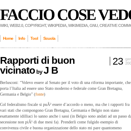
FACCIO COSE VED
WIKI, WEB2.0, COPYRIGHT, WIKIPEDIA, WIKIMEDIA, GNU, CREATIVE COM
Home
Info
Tool
Scuola
Rapporti di buon
23
ge
20
vicinato
J B
by
Berlusconi: “Volevo essere al Senato per il voto di una riforma importante, che
porta l’Italia ad essere uno Stato moderno e federale come Gran Bretagna,
Germania e Belgio” (
fonte
)
Col federalismo fiscale si puÃ² essere d’accordo o meno, ma che i rapporti fra 
vari stati che compongono Gran Bretagna, Germania e Belgio non siano
esattamente idilliaci lo sanno anche i sassi (in Belgio sono andati ad un passo d
secessione non piÃ¹ di due mesi fa). Prenderli come fulgido esempio di
convivenza civile e buona organizzazione dello stato mi pare quantomeno