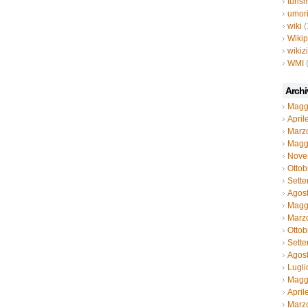
turis
umor
wiki
(
Wiki
wikiz
WMI
Archi
Magg
April
Marz
Magg
Nove
Ottob
Sett
Agos
Magg
Marz
Ottob
Sett
Agos
Lugli
Magg
April
Marz