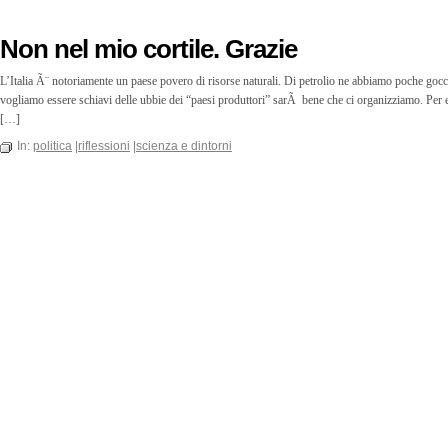
Non nel mio cortile. Grazie
L’Italia Ã¨ notoriamente un paese povero di risorse naturali. Di petrolio ne abbiamo poche goc
vogliamo essere schiavi delle ubbie dei “paesi produttori” sarÃ bene che ci organizziamo. Per ev
[…]
In:
politica
|
riflessioni
|
scienza e dintorni