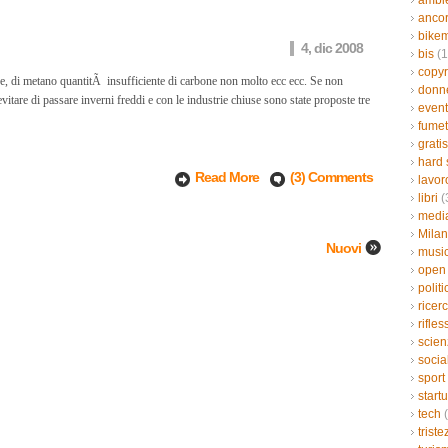
ambi
ancor
bikem
4, dic 2008
bis
(1
copyr
ce, di metano quantitÃ insufficiente di carbone non molto ecc ecc. Se non
donn
itare di passare inverni freddi e con le industrie chiuse sono state proposte tre
event
fumet
gratis
hard 
Read More
(3) Comments
lavor
libri
(
medi
Mila
Nuovi
musi
open
politi
ricer
rifles
scien
socia
sport
start
tech
(
triste