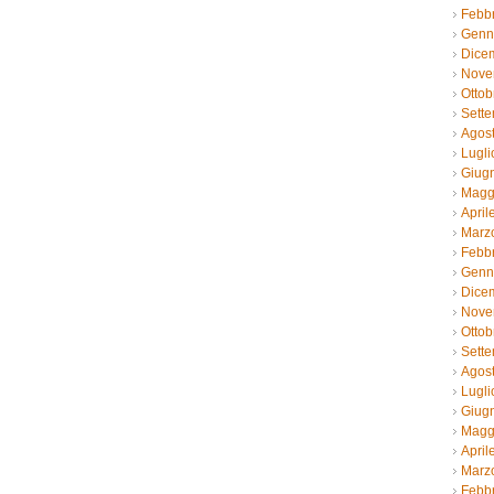
Febb
Genn
Dice
Nove
Ottob
Sett
Agos
Lugli
Giug
Magg
April
Marz
Febb
Genn
Dice
Nove
Ottob
Sett
Agos
Lugli
Giug
Magg
April
Marz
Febb