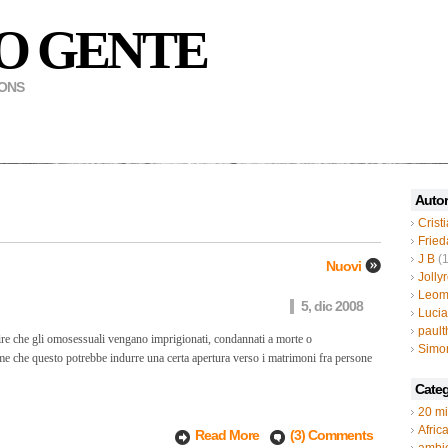
O GENTE
MONS
Autor
Crist
Fried
J B
(1
Nuovi
Jolly
Leom
5, dic 2008
Luci
paul
re che gli omosessuali vengano imprigionati, condannati a morte o
Simo
me che questo potrebbe indurre una certa apertura verso i matrimoni fra persone
Categ
20 mi
Afric
Read More
(3) Comments