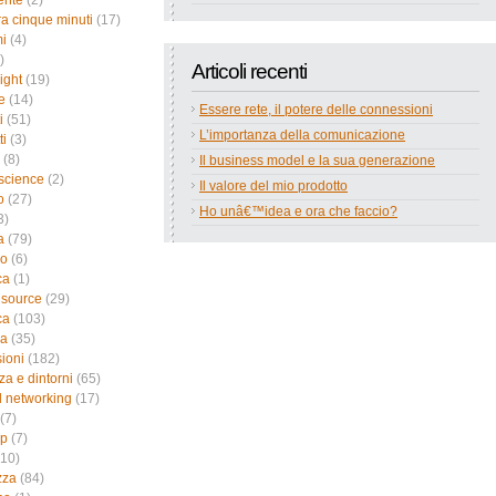
ente
(2)
a cinque minuti
(17)
i
(4)
)
Articoli recenti
ight
(19)
e
(14)
Essere rete, il potere delle connessioni
i
(51)
L’importanza della comunicazione
ti
(3)
(8)
Il business model e la sua generazione
science
(2)
Il valore del mio prodotto
o
(27)
Ho unâ€™idea e ora che faccio?
3)
a
(79)
no
(6)
ca
(1)
 source
(29)
ca
(103)
ca
(35)
sioni
(182)
za e dintorni
(65)
l networking
(17)
(7)
up
(7)
10)
zza
(84)